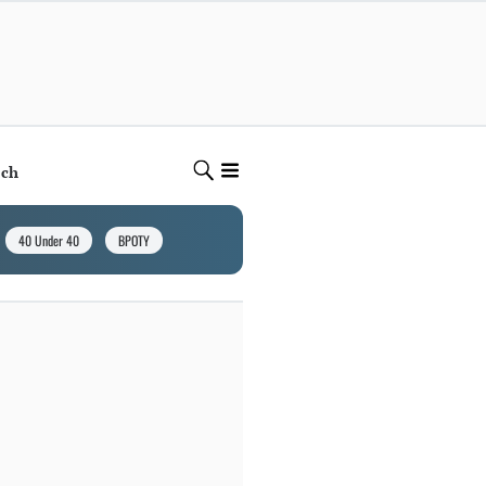
ech
40 Under 40
BPOTY