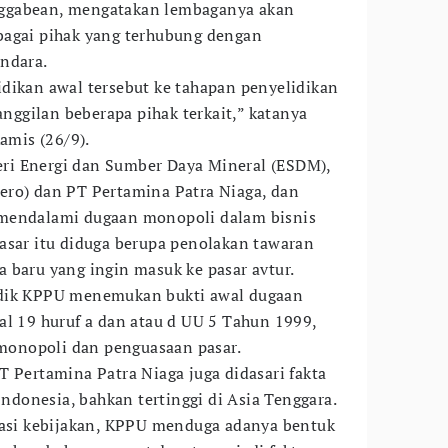
ggabean, mengatakan lembaganya akan
bagai pihak yang terhubung dengan
ndara.
dikan awal tersebut ke tahapan penyelidikan
ggilan beberapa pihak terkait,” katanya
Kamis (26/9).
i Energi dan Sumber Daya Mineral (ESDM),
ero) dan PT Pertamina Patra Niaga, dan
 mendalami dugaan monopoli dalam bisnis
asar itu diduga berupa penolakan tawaran
 baru yang ingin masuk ke pasar avtur.
idik KPPU menemukan bukti awal dugaan
al 19 huruf a dan atau d UU 5 Tahun 1999,
onopoli dan penguasaan pasar.
T Pertamina Patra Niaga juga didasari fakta
 Indonesia, bahkan tertinggi di Asia Tenggara.
tasi kebijakan, KPPU menduga adanya bentuk