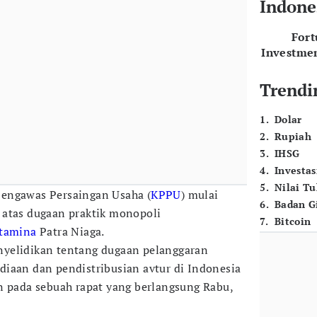
Indone
For
Investme
Trendi
1
.
Dolar
2
.
Rupiah
3
.
IHSG
4
.
Investas
5
.
Nilai T
Pengawas Persaingan Usaha (
KPPU
) mulai
6
.
Badan G
 atas dugaan praktik monopoli
7
.
Bitcoin
tamina
Patra Niaga.
yelidikan tentang dugaan pelanggaran
iaan dan pendistribusian avtur di Indonesia
n pada sebuah rapat yang berlangsung Rabu,