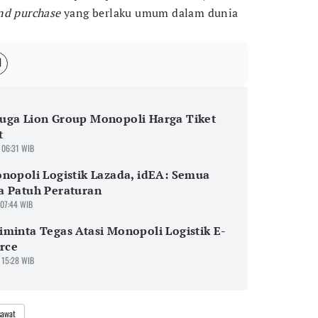
and purchase
yang berlaku umum dalam dunia
uga Lion Group Monopoli Harga Tiket
t
 06:31 WIB
nopoli Logistik Lazada, idEA: Semua
a Patuh Peraturan
 07:44 WIB
minta Tegas Atasi Monopoli Logistik E-
rce
 15:28 WIB
sawat