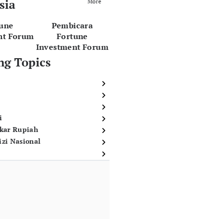
sia
More
tune
Pembicara
nt Forum
Fortune
Investment Forum
ng Topics
i
ukar Rupiah
izi Nasional