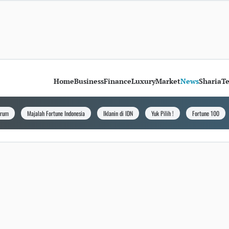
Home
Business
Finance
Luxury
Market
News
Sharia
T
orum
Majalah Fortune Indonesia
Iklanin di IDN
Yuk Pilih !
Fortune 100