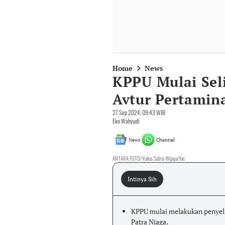
Home
News
KPPU Mulai Sel
Avtur Pertamin
27 Sep 2024, 09:43 WIB
Eko Wahyudi
News
Channel
ANTARA FOTO/Yulius Satria Wijaya/foc
Intinya Sih
KPPU mulai melakukan penyeli
Patra Niaga.