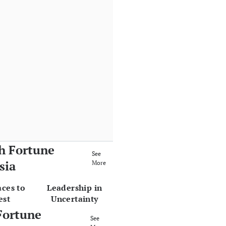
h Fortune
See
sia
More
aces to
Leadership in
est
Uncertainty
Fortune
See