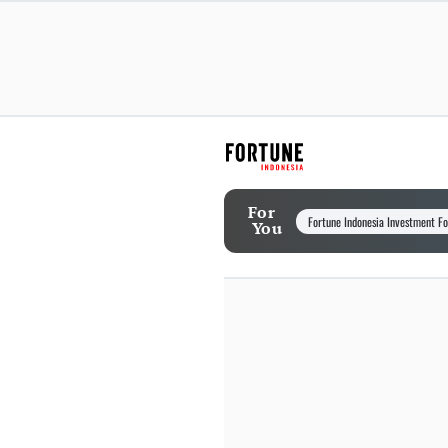
For
Fortune Indonesia Investment F
You