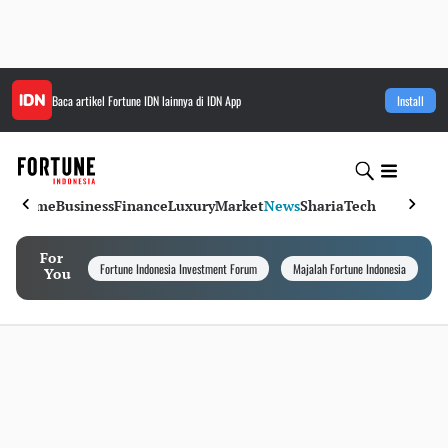
Baca artikel
Fortune IDN
lainnya di IDN App
Install
Home
Business
Finance
Luxury
Market
News
Sharia
Tech
For
Fortune Indonesia Investment Forum
Majalah Fortune Indonesia
I
You