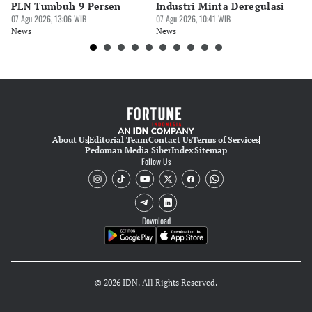
Hendra Friana
PLN Tumbuh 9 Persen
Industri Minta Deregulasi
Se
07 Agu 2026, 13:06 WIB
07 Agu 2026, 10:41 WIB
07 
News
News
Ne
About Us
Editorial Team
Contact Us
Terms of Services
Pedoman Media Siber
Index
Sitemap
Follow Us
Download
© 2026 IDN. All Rights Reserved.