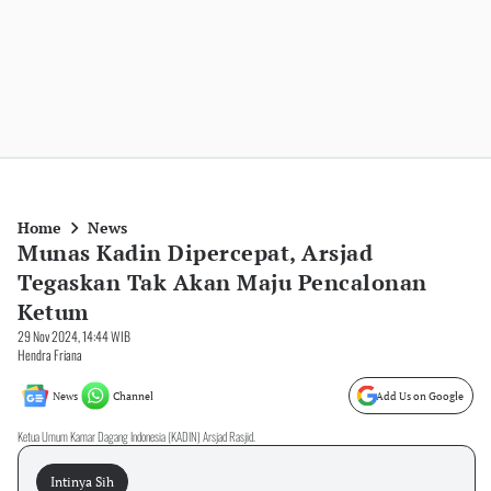
Home
News
Munas Kadin Dipercepat, Arsjad
Tegaskan Tak Akan Maju Pencalonan
Ketum
29 Nov 2024, 14:44 WIB
Hendra Friana
News
Channel
Add Us on Google
Ketua Umum Kamar Dagang Indonesia (KADIN) Arsjad Rasjid.
Intinya Sih