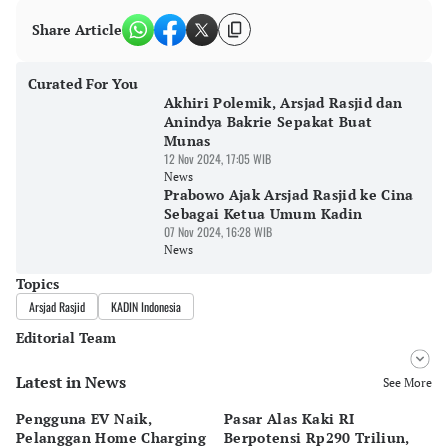
Share Article
Curated For You
Akhiri Polemik, Arsjad Rasjid dan
Anindya Bakrie Sepakat Buat
Munas
12 Nov 2024, 17:05 WIB
News
Prabowo Ajak Arsjad Rasjid ke Cina
Sebagai Ketua Umum Kadin
07 Nov 2024, 16:28 WIB
News
Topics
Arsjad Rasjid
KADIN Indonesia
Editorial Team
Latest in News
Editor
See More
Bonardo Maulana
Pengguna EV Naik,
Pasar Alas Kaki RI
D
Editor
Pelanggan Home Charging
Berpotensi Rp290 Triliun,
P