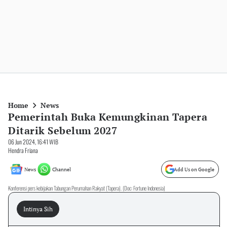
Home
News
Pemerintah Buka Kemungkinan Tapera
Ditarik Sebelum 2027
06 Jun 2024, 16:41 WIB
Hendra Friana
News
Channel
Add Us on Google
Konferensi pers kebijakan Tabungan Perumahan Rakyat (Tapera). (Doc: Fortune Indonesia)
Intinya Sih