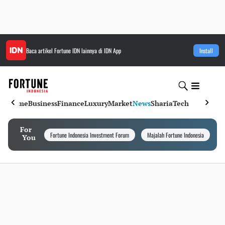
Baca artikel
Fortune IDN
lainnya di IDN App
Install
Home
Business
Finance
Luxury
Market
News
Sharia
Tech
For
Fortune Indonesia Investment Forum
Majalah Fortune Indonesia
I
You