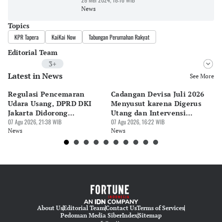
News
Topics
KPR Tapera
KaiKai Now
Tabungan Perumahan Rakyat
Editorial Team
3+
Latest in News
Editor
See More
Riyo
Regulasi Pencemaran
Cadangan Devisa Juli 2026
S
Editor
Udara Usang, DPRD DKI
Menyusut karena Digerus
B
Bonardo Maulana
Jakarta Didorong
Utang dan Intervensi
Ta
Prioritaskan Revisi Perda
07 Agu 2026, 21:38 WIB
Rupiah
07 Agu 2026, 16:22 WIB
P
07 
Editor
News
News
Ne
Hendra Friana
About Us
Editorial Team
Contact Us
Terms of Services
Pedoman Media Siber
Index
Sitemap