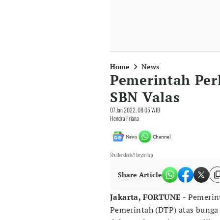
Home
News
Pemerintah Per
SBN Valas
07 Jan 2022, 08:05 WIB
Hendra Friana
News
Channel
Shutterstock/Haryanta.p
Share Article
Jakarta, FORTUNE -
Pemerin
Pemerintah (DTP) atas bunga 