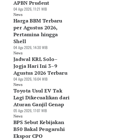
APBN Prudent
04 Agu 2026, 11:21 WIB
News
Harga BBM Terbaru
per Agustus 2026,
Pertamina hingga
unjungan Wisman
Swiss-Belresort Dago
Penurunan Kelas
Shell
 Indonesia per
Heritage Gandeng
Menengah Kian
ni 2026 Tembus
04 Agu 2026, 14:30 WIB
Hompimplay
Nyata, Masyarakat
39 Juta
News
Hadirkan Paket
Mulai "Makan
Jadwal KRL Solo–
Agu 2026, 11:39 WIB
Liburan Keluarga
Utang"
ws
Jogja Hari Ini 3–9
06 Agu 2026, 11:37 WIB
06 Agu 2026, 10:08 WIB
News
News
Agustus 2026 Terbaru
04 Agu 2026, 16:04 WIB
News
Toyota Usul EV Tak
Lagi Dikecualikan dari
Aturan Ganjil Genap
05 Agu 2026, 17:07 WIB
News
BPS Sebut Kebijakan
B50 Bakal Pengaruhi
Ekspor CPO