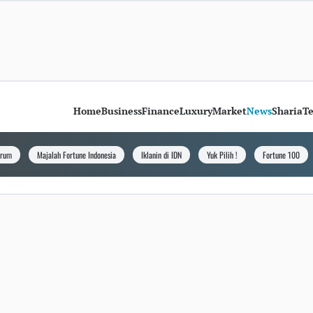
Home
Business
Finance
Luxury
Market
News
Sharia
T
orum
Majalah Fortune Indonesia
Iklanin di IDN
Yuk Pilih !
Fortune 100