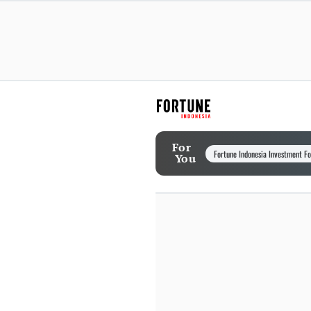
For
Fortune Indonesia Investment F
You