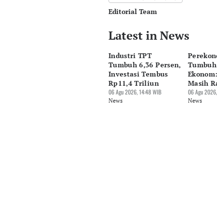
Editorial Team
Latest in News
Editor
Pingit Aria
Industri TPT
Perekon
Editor
Tumbuh 6,36 Persen,
Tumbuh 
Hendra Friana
Investasi Tembus
Ekonom:
Rp11,4 Triliun
Masih R
06 Agu 2026, 14:48 WIB
06 Agu 2026,
News
News