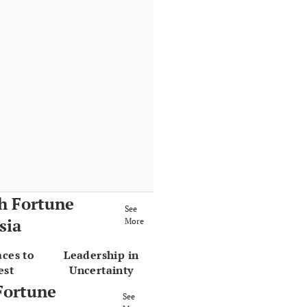
h Fortune
See
sia
More
aces to
Leadership in
est
Uncertainty
Fortune
See