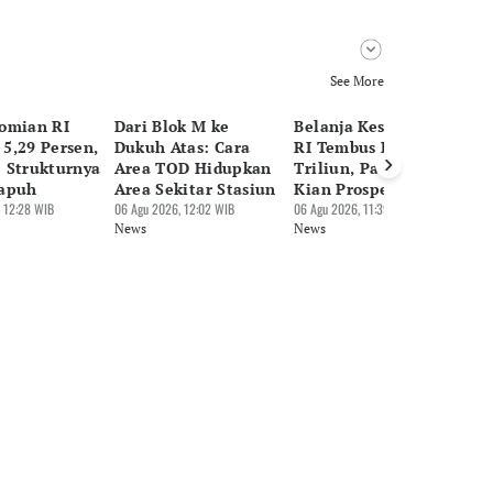
See More
omian RI
Dari Blok M ke
Belanja Kesehatan
K
5,29 Persen,
Dukuh Atas: Cara
RI Tembus Rp660
ke
 Strukturnya
Area TOD Hidupkan
Triliun, Pasar Alkes
Ju
apuh
Area Sekitar Stasiun
Kian Prospektif
1,
 12:28 WIB
06 Agu 2026, 12:02 WIB
06 Agu 2026, 11:39 WIB
06 
News
News
Ne