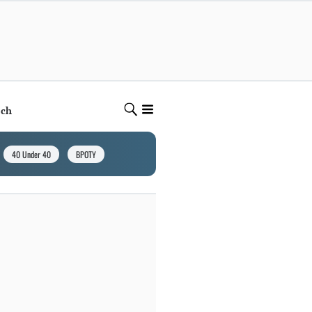
ech
40 Under 40
BPOTY