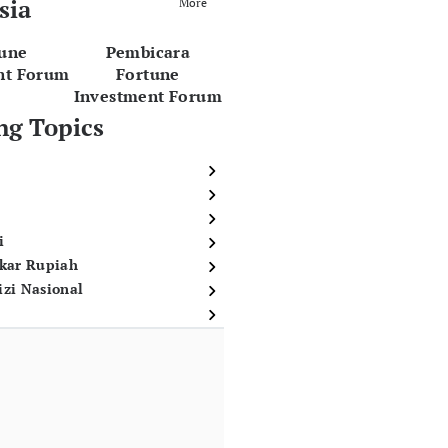
sia
More
tune
Pembicara
nt Forum
Fortune
Investment Forum
ng Topics
i
ukar Rupiah
izi Nasional