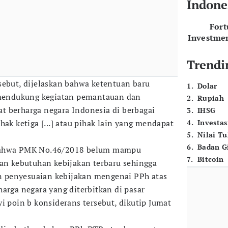
Indone
For
Investme
Trendi
sebut, dijelaskan bahwa ketentuan baru
1
.
Dolar
" mendukung kegiatan pemantauan dan
2
.
Rupiah
t berharga negara Indonesia di berbagai
3
.
IHSG
hak ketiga [...] atau pihak lain yang mendapat
4
.
Investas
5
.
Nilai T
6
.
Badan G
 bahwa PMK No.46/2018 belum mampu
7
.
Bitcoin
 kebutuhan kebijakan terbaru sehingga
kan penyesuaian kebijakan mengenai PPh atas
arga negara yang diterbitkan di pasar
i poin b konsiderans tersebut, dikutip Jumat