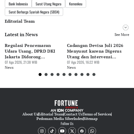
Bank Indonesia
Surat Utang Negara
Kemenkeu
Surat Berharga Syariah Negara (SBSN)
Editorial Team
Latest in News
Editor
See More
Bonardo Maulana
Regulasi Pencemaran
Cadangan Devisa Juli 2026
S
Editor
Udara Usang, DPRD DKI
Menyusut karena Digerus
B
Tanayastri Dini
Jakarta Didorong
Utang dan Intervensi
Ta
Prioritaskan Revisi Perda
07 Agu 2026, 21:38 WIB
Rupiah
07 Agu 2026, 16:22 WIB
P
07 
News
News
Ne
About Us
Editorial Team
Contact Us
Terms of Services
Pedoman Media Siber
Index
Sitemap
Follow Us