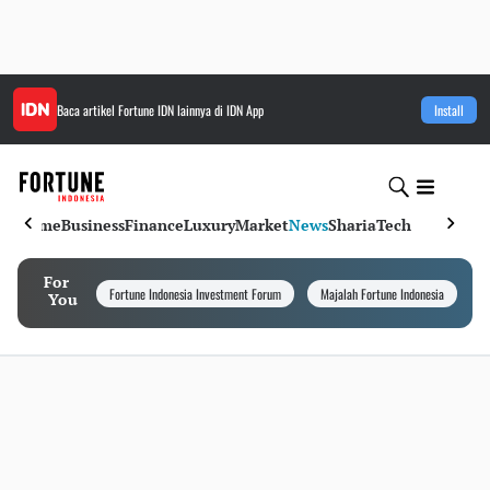
Baca artikel
Fortune IDN
lainnya di IDN App
Install
Home
Business
Finance
Luxury
Market
News
Sharia
Tech
For
Fortune Indonesia Investment Forum
Majalah Fortune Indonesia
I
You