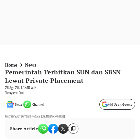
Home
News
Pemerintah Terbitkan SUN dan SBSN
Lewat Private Placement
26 Agu 2021, 13:10 WIB
Tanayastri Dini
News
Channel
Add Us on Google
Ilustrasi Surat Berharga Negara. (Shutterstock/Fizkes)
Share Article