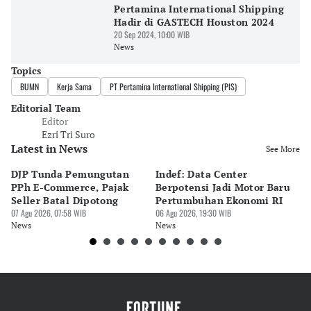
Pertamina International Shipping
Hadir di GASTECH Houston 2024
20 Sep 2024, 10:00 WIB
News
Topics
BUMN
Kerja Sama
PT Pertamina International Shipping (PIS)
Editorial Team
Editor
Ezri Tri Suro
Latest in News
See More
DJP Tunda Pemungutan
Indef: Data Center
E
PPh E-Commerce, Pajak
Berpotensi Jadi Motor Baru
Mi
Seller Batal Dipotong
Pertumbuhan Ekonomi RI
ba
07 Agu 2026, 07:58 WIB
06 Agu 2026, 19:30 WIB
06 
News
News
Ne