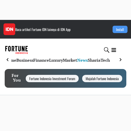
Baca artikel
Fortune IDN
lainnya di IDN App
Install
Home
Business
Finance
Luxury
Market
News
Sharia
Tech
For
Fortune Indonesia Investment Forum
Majalah Fortune Indonesia
I
You