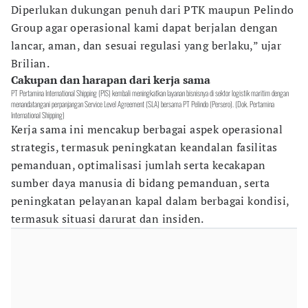
Diperlukan dukungan penuh dari PTK maupun Pelindo
Group agar operasional kami dapat berjalan dengan
lancar, aman, dan sesuai regulasi yang berlaku,” ujar
Brilian.
Cakupan dan harapan dari kerja sama
PT Pertamina International Shipping (PIS) kembali meningkatkan layanan bisnisnya di sektor logistik maritim dengan
menandatangani perpanjangan Service Level Agreement (SLA) bersama PT Pelindo (Persero). (Dok. Pertamina
International Shipping)
Kerja sama ini mencakup berbagai aspek operasional
strategis, termasuk peningkatan keandalan fasilitas
pemanduan, optimalisasi jumlah serta kecakapan
sumber daya manusia di bidang pemanduan, serta
peningkatan pelayanan kapal dalam berbagai kondisi,
termasuk situasi darurat dan insiden.