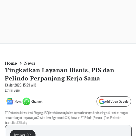
Home
News
Tingkatkan Layanan Bisnis, PIS dan
Pelindo Perpanjang Kerja Sama
13 Mar 2025, 15:29 WIB
Ezri Tri Suro
News
Channel
Add Us on Google
PT Pertamina International Shipping (PIS) kembali meningkatkan layanan bisnisnya di sektor logistik maritim dengan
menandatangani perpanjangan Service Level Agreement (SLA) bersama PT Pelindo (Persero). (Dok. Pertamina
International Shipping)
Intinya Sih