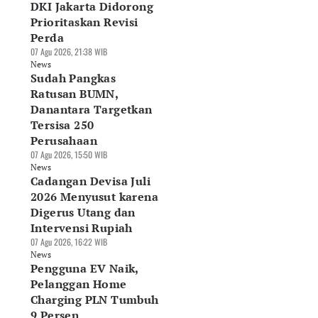
DKI Jakarta Didorong
Prioritaskan Revisi
Perda
07 Agu 2026, 21:38 WIB
News
Sudah Pangkas
Ratusan BUMN,
Danantara Targetkan
Tersisa 250
Perusahaan
sar Alas Kaki RI
DJP Tunda
Indef: Data Center
07 Agu 2026, 15:50 WIB
rpotensi Rp290
Pemungutan PPh E-
Berpotensi Jadi
News
Cadangan Devisa Juli
iliun, Industri
Commerce, Pajak
Motor Baru
nta Deregulasi
Seller Batal
Pertumbuhan
2026 Menyusut karena
Agu 2026, 10:41 WIB
Dipotong
Ekonomi RI
Digerus Utang dan
ws
07 Agu 2026, 07:58 WIB
06 Agu 2026, 19:30 WIB
Intervensi Rupiah
News
News
07 Agu 2026, 16:22 WIB
News
Pengguna EV Naik,
Pelanggan Home
Charging PLN Tumbuh
9 Persen