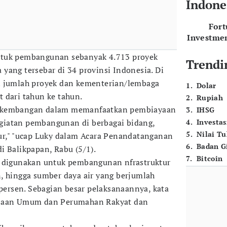
Indone
For
Investme
ntuk pembangunan sebanyak 4.713 proyek
Trendi
yang tersebar di 34 provinsi Indonesia. Di
n jumlah proyek dan kementerian/lembaga
1
.
Dolar
 dari tahun ke tahun.
2
.
Rupiah
erkembangan dalam memanfaatkan pembiayaan
3
.
IHSG
iatan pembangunan di berbagai bidang,
4
.
Investas
5
.
Nilai T
ur," "ucap Luky dalam Acara Penandatanganan
6
.
Badan G
i Balikpapan, Rabu (5/1).
7
.
Bitcoin
N digunakan untuk pembangunan nfrastruktur
, hingga sumber daya air yang berjumlah
 persen. Sebagian besar pelaksanaannya, kata
rjaan Umum dan Perumahan Rakyat dan