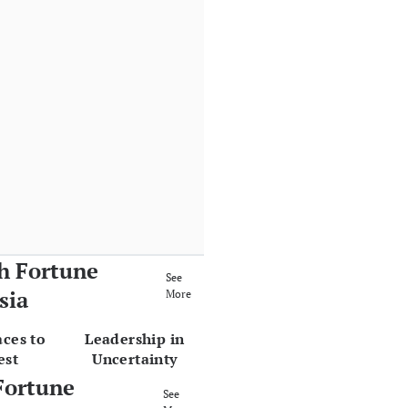
h Fortune
See
sia
More
aces to
Leadership in
est
Uncertainty
Fortune
See