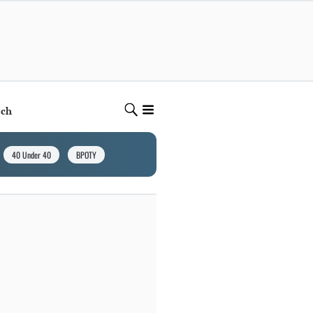
ech
40 Under 40
BPOTY