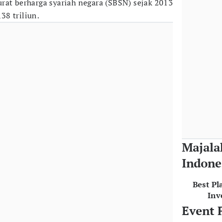
rat berharga syariah negara (SBSN) sejak 2013
8 triliun.
Majala
Indone
Best Pl
Inv
Event 