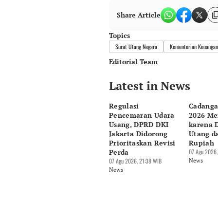
Share Article
Topics
Surat Utang Negara
Kementerian Keuangan
Editorial Team
Latest in News
Editor
Pingit Aria
Regulasi
Cadanga
Editor
Pencemaran Udara
2026 Me
Hendra Friana
Usang, DPRD DKI
karena 
Jakarta Didorong
Utang d
Prioritaskan Revisi
Rupiah
Perda
07 Agu 2026,
07 Agu 2026, 21:38 WIB
News
News