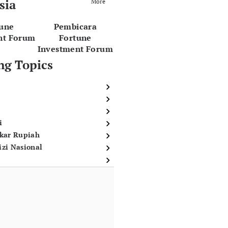
sia
More
tune
Pembicara
nt Forum
Fortune
Investment Forum
ng Topics
i
ukar Rupiah
izi Nasional