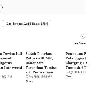
Surat Berharga Syariah Negara (SBSN)
See More
n Devisa Juli
Sudah Pangkas
Pengguna EV Naik,
Pa
nyusut
Ratusan BUMN,
Pelanggan Home
Be
Digerus
Danantara
Charging PLN
Tr
an Intervensi
Targetkan Tersisa
Tumbuh 9 Persen
Mi
250 Perusahaan
07 Agu 2026, 13:06 WIB
07 
 16:22 WIB
07 Agu 2026, 15:50 WIB
News
Ne
News