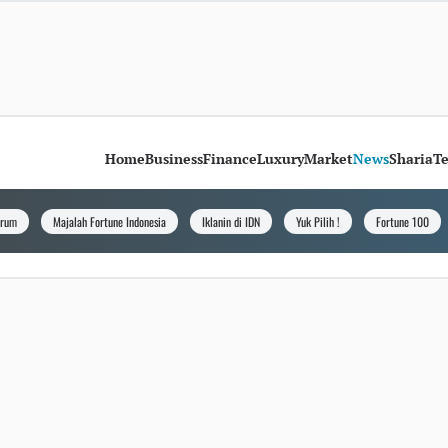
Home
Business
Finance
Luxury
Market
News
Sharia
T
orum
Majalah Fortune Indonesia
Iklanin di IDN
Yuk Pilih !
Fortune 100