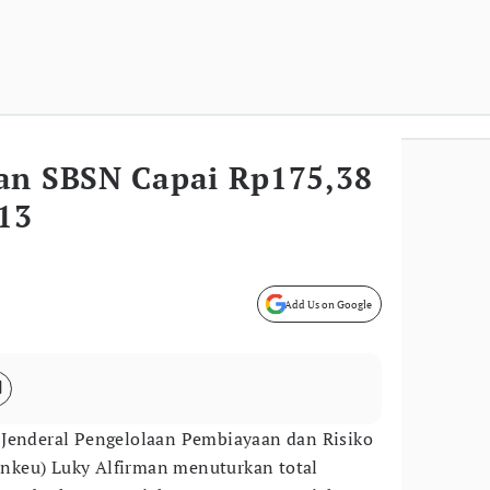
an SBSN Capai Rp175,38
013
Add Us on Google
 Jenderal Pengelolaan Pembiayaan dan Risiko
keu) Luky Alfirman menuturkan total