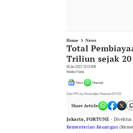
Home
News
Total Pembiaya
Triliun sejak 2
05 Jan 2022, 15:13 WIB
Hendra Friana
News
Channel
Dirjen PPR Luky Afirman dalam Peluncuran ORI 020
Share Article
Jakarta, FORTUNE -
Direktur
Kementerian Keuangan
(Kemen