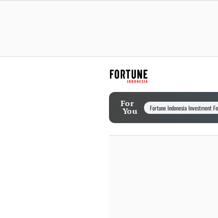
For
Fortune Indonesia Investment F
You