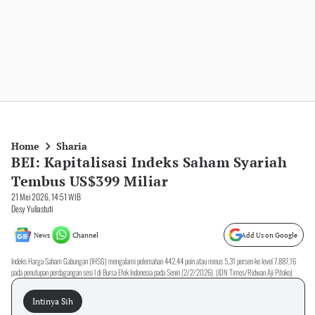
Home
Sharia
BEI: Kapitalisasi Indeks Saham Syariah
Tembus US$399 Miliar
21 Mei 2026, 14:51 WIB
Desy Yuliastuti
News
Channel
Add Us on Google
Indeks Harga Saham Gabungan (IHSG) mengalami pelemahan 442,44 poin atau minus 5,31 persen ke level 7.887,16
pada penutupan perdagangan sesi I di Bursa Efek Indonesia pada Senin (2/2/2026). (IDN Times/Ridwan Aji Pitoko)
Intinya Sih