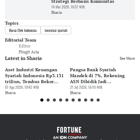
Strategi Berbasis Komunitas
14 Mei 2026, 10:37 WIB
Sharia
Topics
Bursa Efek Indonesia
investasi syariah
Editorial Team
Editor
Pingit Aria
Latest in Sharia
See More
Aset Industri Keuangan
Pangsa Bank Syariah
MU
Syariah Indonesia Rp3.131
Mandek di 7%, Rekening
Kr
triliun, Tembus Rekor
ASN Dibidik Jadi
Di
Sejarah
07 Agu 2026, 10:42 WIB
Pendorong
31 Jul 2026, 16:10 WIB
27 
Sharia
Sharia
Sh