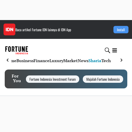
Baca artikel
Fortune IDN
lainnya di IDN App
Install
Home
Business
Finance
Luxury
Market
News
Sharia
Tech
For
Fortune Indonesia Investment Forum
Majalah Fortune Indonesia
I
You