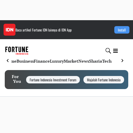
Baca artikel
Fortune IDN
lainnya di IDN App
Install
Home
Business
Finance
Luxury
Market
News
Sharia
Tech
For
Fortune Indonesia Investment Forum
Majalah Fortune Indonesia
I
You