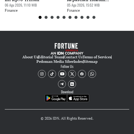
06 Agu 2026, 11:10 WIB
Pergadaian
05 Agu 2026, 15:52 WIB
05 
Finance
Finance
Fi
About Us
Editorial Team
Contact Us
Terms of Services
Pedoman Media Siber
Index
Sitemap
Follow Us
Download
© 2026 IDN. All Rights Reserved.