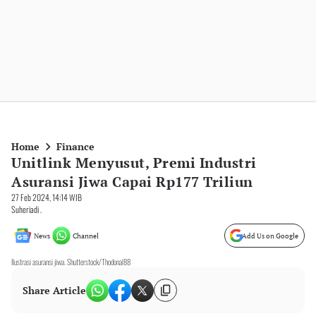
Home
Finance
Unitlink Menyusut, Premi Industri
Asuransi Jiwa Capai Rp177 Triliun
27 Feb 2024, 14:14 WIB
Suheriadi .
News
Channel
Add Us on Google
Ilustrasi asuransi jiwa. Shutterstock/Thodonal88
Share Article