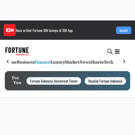
Baca artikel
Fortune IDN
lainnya di IDN App
Install
Home
Business
Finance
Luxury
Market
News
Sharia
Tech
For
Fortune Indonesia Investment Forum
Majalah Fortune Indonesia
I
You