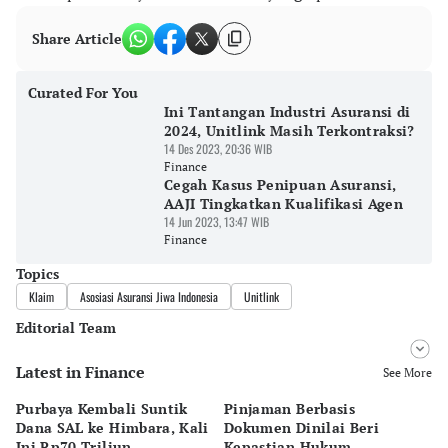
Share Article
Curated For You
Ini Tantangan Industri Asuransi di
2024, Unitlink Masih Terkontraksi?
14 Des 2023, 20:36 WIB
Finance
Cegah Kasus Penipuan Asuransi,
AAJI Tingkatkan Kualifikasi Agen
14 Jun 2023, 13:47 WIB
Finance
Topics
Klaim
Asosiasi Asuransi Jiwa Indonesia
Unitlink
Editorial Team
Latest in Finance
Editor
See More
Pingit Aria
Purbaya Kembali Suntik
Pinjaman Berbasis
T
Editor
Dana SAL ke Himbara, Kali
Dokumen Dinilai Beri
Ma
Suheriadi .
Ini Rp70 Triliun
Kepastian Hukum
Pi