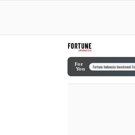
For
Fortune Indonesia Investment F
You