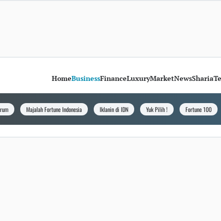
Home
Business
Finance
Luxury
Market
News
Sharia
T
orum
Majalah Fortune Indonesia
Iklanin di IDN
Yuk Pilih !
Fortune 100