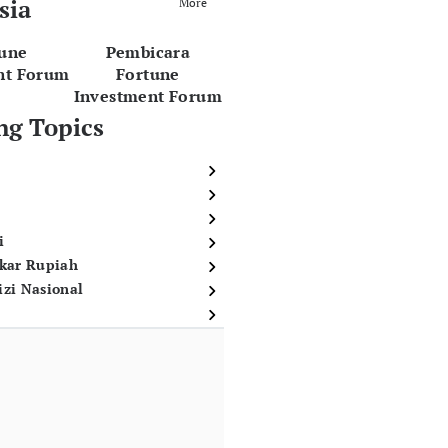
sia
More
tune
Pembicara
nt Forum
Fortune
Investment Forum
ng Topics
i
ukar Rupiah
izi Nasional