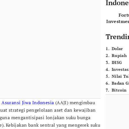
Indone
For
Investme
Trendi
1
.
Dolar
2
.
Rupiah
3
.
IHSG
4
.
Investas
5
.
Nilai T
6
.
Badan G
7
.
Bitcoin
i Asuransi Jiwa Indonesia
(AAJI) mengimbau
uat strategi pengelolaan aset dan kewajiban
 guna mengantisipasi lonjakan suku bunga
e). Kebijakan bank sentral yang mengerek suku