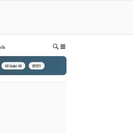
ech
40 Under 40
BPOTY