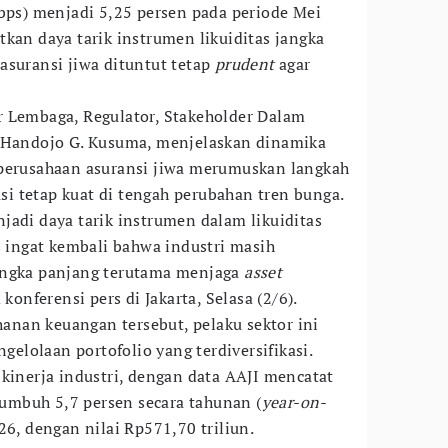
(bps) menjadi 5,25 persen pada periode Mei
kan daya tarik instrumen likuiditas jangka
asuransi jiwa dituntut tetap
prudent
agar
r Lembaga, Regulator, Stakeholder Dalam
, Handojo G. Kusuma, menjelaskan dinamika
 perusahaan asuransi jiwa merumuskan langkah
tasi tetap kuat di tengah perubahan tren bunga.
jadi daya tarik instrumen dalam likuiditas
s ingat kembali bahwa industri masih
angka panjang terutama menjaga
asset
konferensi pers di Jakarta, Selasa (2/6).
nan keuangan tersebut, pelaku sektor ini
lolaan portofolio yang terdiversifikasi.
 kinerja industri, dengan data AAJI mencatat
 tumbuh 5,7 persen secara tahunan (
year-on-
26, dengan nilai Rp571,70 triliun.