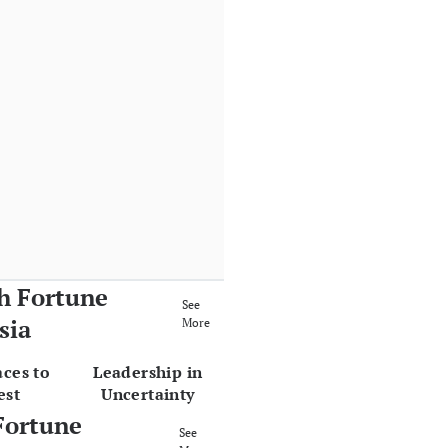
h Fortune
See
sia
More
aces to
Leadership in
est
Uncertainty
Fortune
See