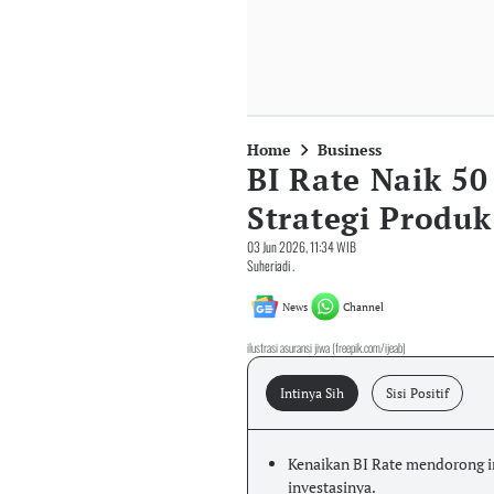
Home
Business
BI Rate Naik 50
Strategi Produk
03 Jun 2026, 11:34 WIB
Suheriadi .
News
Channel
ilustrasi asuransi jiwa (freepik.com/ijeab)
Intinya Sih
Sisi Positif
Kenaikan BI Rate mendorong in
investasinya.