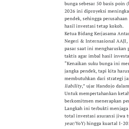
bunga sebesar 50 basis poin 
2026 ini diproyeksi meningkat
pendek, sehingga perusahaan 
hasil investasi tetap kokoh.
Ketua Bidang Kerjasama Anta
Negeri & Internasional AAJI
pasar saat ini mengharuskan
taktis agar imbal hasil inves
“Kenaikan suku bunga ini men
jangka pendek, tapi kita haru
membutuhkan dari strategi j
liability
,” ujar Handojo dalam 
Untuk mempertahankan ketaha
berkomitmen menerapkan penge
Langkah ini terbukti menjaga
total investasi asuransi jiwa
year
/YoY) hingga kuartal I-20