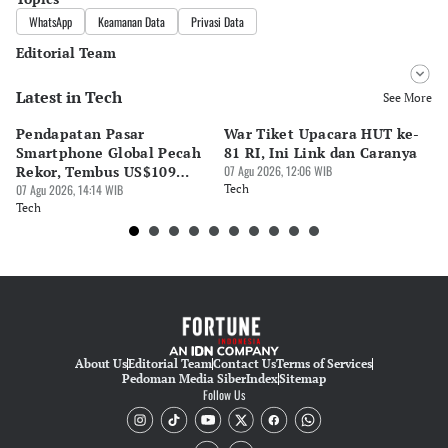
WhatsApp
Keamanan Data
Privasi Data
Editorial Team
Latest in Tech
Editor
See More
Bonardo Maulana
Pendapatan Pasar
War Tiket Upacara HUT ke-
Tr
Editor
Smartphone Global Pecah
81 RI, Ini Link dan Caranya
Pe
Eko Wahyudi
Rekor, Tembus US$109
07 Agu 2026, 12:06 WIB
BA
Miliar
07 Agu 2026, 14:14 WIB
Tech
S
07 
Tech
Te
About Us
Editorial Team
Contact Us
Terms of Services
Pedoman Media Siber
Index
Sitemap
Follow Us