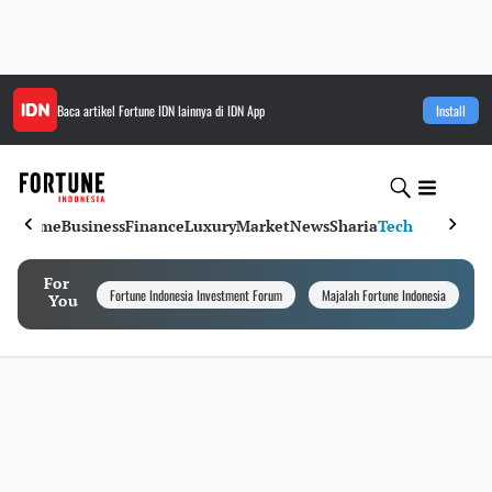
Baca artikel
Fortune IDN
lainnya di IDN App
Install
Home
Business
Finance
Luxury
Market
News
Sharia
Tech
For
Fortune Indonesia Investment Forum
Majalah Fortune Indonesia
I
You