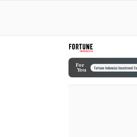
For
Fortune Indonesia Investment F
You