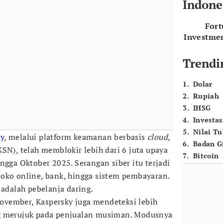
Indone
For
Investme
Trendi
1
.
Dolar
2
.
Rupiah
3
.
IHSG
4
.
Investas
5
.
Nilai T
ky
, melalui platform keamanan berbasis
cloud,
6
.
Badan G
SN), telah memblokir lebih dari 6 juta upaya
7
.
Bitcoin
ngga Oktober 2025. Serangan siber itu terjadi
oko online, bank, hingga sistem pembayaran.
 adalah pebelanja daring.
vember, Kaspersky juga mendeteksi lebih
 merujuk pada penjualan musiman. Modusnya