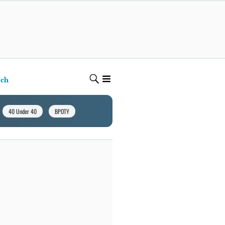
ech
40 Under 40
BPOTY