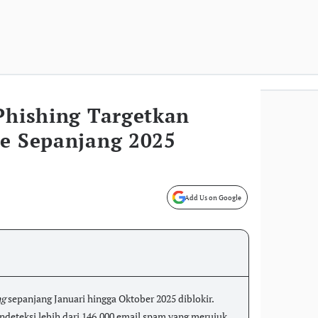
Phishing Targetkan
ne Sepanjang 2025
Add Us on Google
ng
sepanjang Januari hingga Oktober 2025 diblokir.
deteksi lebih dari 146.000 email spam yang merujuk