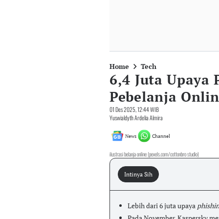
Home
Tech
6,4 Juta Upaya 
Pebelanja Onli
01 Des 2025, 12:44 WIB
Yuswialdyth Ardelia Almira
News
Channel
ilustrasi belanja online (pexels.com/cottonbro studio)
Intinya Sih
Lebih dari 6 juta upaya
phishi
Pada November, Kaspersky men