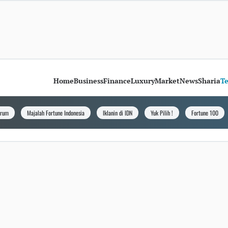
Home
Business
Finance
Luxury
Market
News
Sharia
T
orum
Majalah Fortune Indonesia
Iklanin di IDN
Yuk Pilih !
Fortune 100