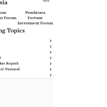
sia
More
tune
Pembicara
nt Forum
Fortune
Investment Forum
ng Topics
i
ukar Rupiah
izi Nasional