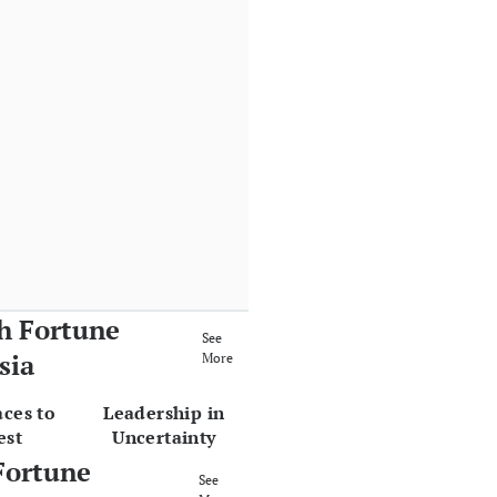
h Fortune
See
sia
More
aces to
Leadership in
est
Uncertainty
Fortune
See