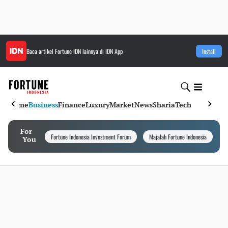
Baca artikel
Fortune IDN
lainnya di IDN App
Install
Home
Business
Finance
Luxury
Market
News
Sharia
Tech
For
Fortune Indonesia Investment Forum
Majalah Fortune Indonesia
I
You