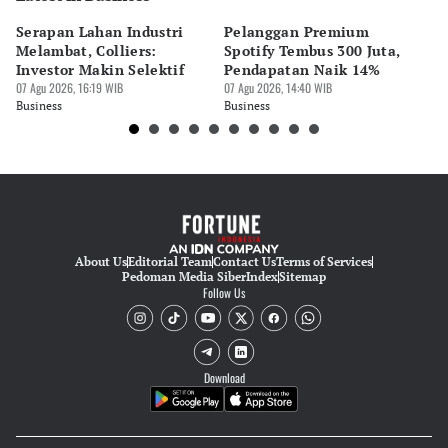
Cesilia Sasanda Eka Putri Noveliana
Serapan Lahan Industri
Pelanggan Premium
Pe
Editor
Melambat, Colliers:
Spotify Tembus 300 Juta,
F&
Nadia Agatha Pramesthi
Investor Makin Selektif
Pendapatan Naik 14%
Or
07 Agu 2026, 16:19 WIB
07 Agu 2026, 14:40 WIB
07 
Business
Business
Bu
About Us
Editorial Team
Contact Us
Terms of Services
Pedoman Media Siber
Index
Sitemap
Follow Us
Download