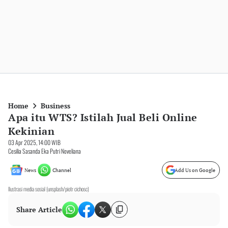
Home
Business
Apa itu WTS? Istilah Jual Beli Online
Kekinian
03 Apr 2025, 14:00 WIB
Cesilia Sasanda Eka Putri Noveliana
News
Channel
Add Us on Google
Ilustrasi media sosial (unsplash/piotr cichosc)
Share Article