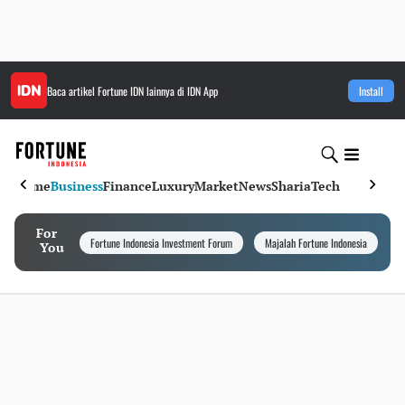
Baca artikel
Fortune IDN
lainnya di IDN App
Install
Home
Business
Finance
Luxury
Market
News
Sharia
Tech
For
Fortune Indonesia Investment Forum
Majalah Fortune Indonesia
I
You