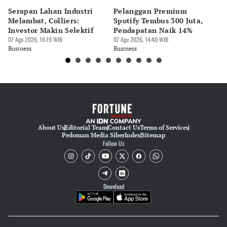
Serapan Lahan Industri
Pelanggan Premium
Pe
Melambat, Colliers:
Spotify Tembus 300 Juta,
F&
Investor Makin Selektif
Pendapatan Naik 14%
Or
07 Agu 2026, 16:19 WIB
07 Agu 2026, 14:40 WIB
07 
Business
Business
Bu
About Us
Editorial Team
Contact Us
Terms of Services
Pedoman Media Siber
Index
Sitemap
Follow Us
Download