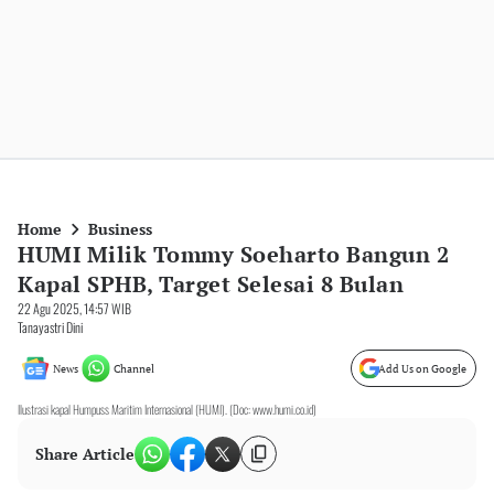
Home
Business
HUMI Milik Tommy Soeharto Bangun 2
Kapal SPHB, Target Selesai 8 Bulan
22 Agu 2025, 14:57 WIB
Tanayastri Dini
News
Channel
Add Us on Google
Ilustrasi kapal Humpuss Maritim Internasional (HUMI). (Doc: www.humi.co.id)
Share Article