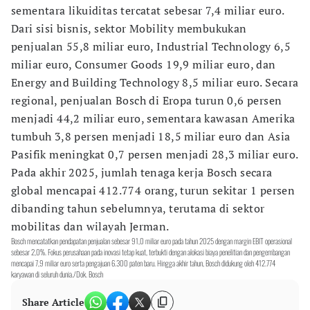
sementara likuiditas tercatat sebesar 7,4 miliar euro.
Dari sisi bisnis, sektor Mobility membukukan
penjualan 55,8 miliar euro, Industrial Technology 6,5
miliar euro, Consumer Goods 19,9 miliar euro, dan
Energy and Building Technology 8,5 miliar euro. Secara
regional, penjualan Bosch di Eropa turun 0,6 persen
menjadi 44,2 miliar euro, sementara kawasan Amerika
tumbuh 3,8 persen menjadi 18,5 miliar euro dan Asia
Pasifik meningkat 0,7 persen menjadi 28,3 miliar euro.
Pada akhir 2025, jumlah tenaga kerja Bosch secara
global mencapai 412.774 orang, turun sekitar 1 persen
dibanding tahun sebelumnya, terutama di sektor
mobilitas dan wilayah Jerman.
Bosch mencatatkan pendapatan penjualan sebesar 91,0 miliar euro pada tahun 2025 dengan margin EBIT operasional
sebesar 2,0%. Fokus perusahaan pada inovasi tetap kuat, terbukti dengan alokasi biaya penelitian dan pengembangan
mencapai 7,9 miliar euro serta pengajuan 6.300 paten baru. Hingga akhir tahun, Bosch didukung oleh 412.774
karyawan di seluruh dunia./Dok. Bosch
Share Article