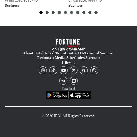
Business
Business
Bu
About Us
Editorial Team
Contact Us
Terms of Services
Pedoman Media Siber
Index
Sitemap
Follow Us
Download
© 2026 IDN. All Rights Reserved.