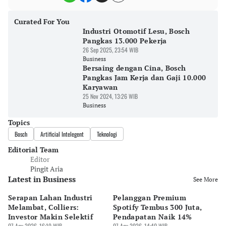
Curated For You
Industri Otomotif Lesu, Bosch
Pangkas 13.000 Pekerja
26 Sep 2025, 23:54 WIB
Business
Bersaing dengan Cina, Bosch
Pangkas Jam Kerja dan Gaji 10.000
Karyawan
25 Nov 2024, 13:26 WIB
Business
Topics
Bosch
Artificial Intelegent
Teknologi
Editorial Team
Editor
Pingit Aria
Latest in Business
See More
Serapan Lahan Industri
Pelanggan Premium
Pe
Melambat, Colliers:
Spotify Tembus 300 Juta,
F&
Investor Makin Selektif
Pendapatan Naik 14%
Or
07 Agu 2026, 16:19 WIB
07 Agu 2026, 14:40 WIB
07 