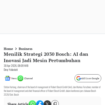
Home
Business
Menilik Strategi 2030 Bosch: AI dan
Inovasi Jadi Mesin Pertumbuhan
30 Apr 2026, 08:09 WIB
Desy Yuliastuti
News
Channel
Add Us on Google
Stefan Hartung, chairman of the board of management of Robert Bosch GmbH (kiri), dan Markus Forschner, member of
the board of management and chief financial officer of Robert Bosch GmbH, dalam konferensi pers tahunan Bosch
2026/Dok. Bosch
Share Article