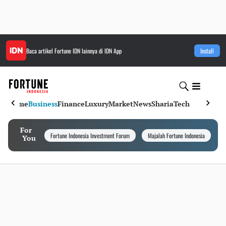
Baca artikel
Fortune IDN
lainnya di IDN App
Install
Home
Business
Finance
Luxury
Market
News
Sharia
Tech
For
Fortune Indonesia Investment Forum
Majalah Fortune Indonesia
I
You