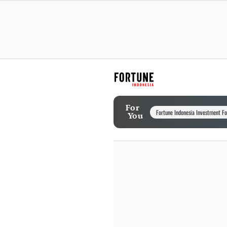
For
Fortune Indonesia Investment F
You