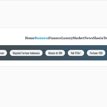
Home
Business
Finance
Luxury
Market
News
Sharia
T
orum
Majalah Fortune Indonesia
Iklanin di IDN
Yuk Pilih !
Fortune 100