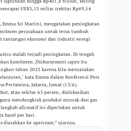
signifikan hingga Rp401,8 triliun, seiring
mencapai US$3,13 miliar (sekitar Rp49,54
, Emma Sri Martini, mengatakan peningkatan
omitmen perusahaan untuk terus tumbuh
ah tantangan ekonomi dan industri energi
justru malah terjadi peningkatan. Di tengah
akukan komitmen.
Disbursement capex
itu
ingkan tahun 2023 karena kita menyatakan
lanjutan," kata Emma dalam Konferensi Pers
a Pertamina, Jakarta, Jumat (13/6).
but, atau sekitar 65 persen, dialokasikan
 guna mendongkrak produksi minyak dan gas
angkah afirmatif ini diperlukan untuk
a barel per hari.
ex
diarahkan ke
upstream
,” ujarnya.