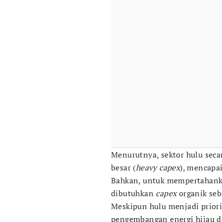
Menurutnya, sektor hulu sec
besar (
heavy capex
), mencapa
Bahkan, untuk mempertahankan
dibutuhkan
capex
organik seb
Meskipun hulu menjadi prior
pengembangan energi hijau de