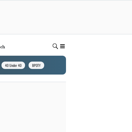
ech
40 Under 40
BPOTY