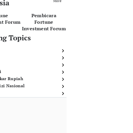
sia
More
tune
Pembicara
nt Forum
Fortune
Investment Forum
ng Topics
i
ukar Rupiah
izi Nasional