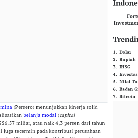
Indone
For
Investme
Trendi
1
.
Dolar
2
.
Rupiah
3
.
IHSG
4
.
Investas
5
.
Nilai T
6
.
Badan G
7
.
Bitcoin
amina
(Persero) menunjukkan kinerja solid
alisasikan
belanja modal
(
capital
S$6,57 miliar, atau naik 4,3 persen dari tahun
ni juga tecermin pada kontribusi perusahaan