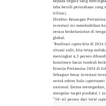
kepada negara yang meningkat 
laba bersih perusahaan yang 
triliun).
Direktur Keuangan Pertamina
investasi ini membuktikan k
secara berkelanjutan di teng
global.
"Realisasi
capex
kita di 2024 
situasi sulit, kita tetap mel
meningkat 4,3 persen diband
komitmen harus tumbuh berke
Kinerja Pertamina 2024 di Grh
Sebagian besar investasi terse
untuk sektor hulu (
upstream
)
nasional. Emma menegaskan, l
mengejar target produksi 1 jut
“50–65 persen dari total
cap