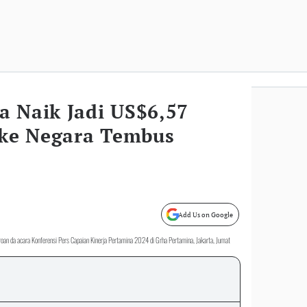
a Naik Jadi US$6,57
n ke Negara Tembus
Add Us on Google
eroan da acara Konferensi Pers Capaian Kinerja Pertamina 2024 di Grha Pertamina, Jakarta, Jumat