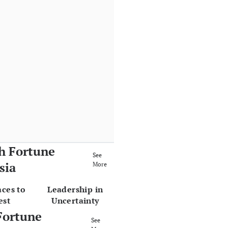
h Fortune
See
sia
More
aces to
Leadership in
est
Uncertainty
Fortune
See