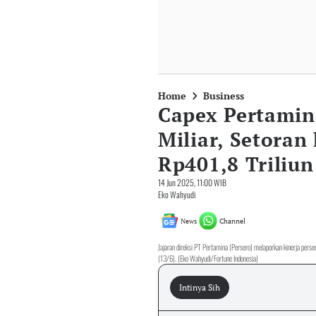
Home
Business
Capex Pertamin
Miliar, Setora
Rp401,8 Triliun
14 Jun 2025, 11:00 WIB
Eko Wahyudi
News
Channel
Jajaran direksi PT Pertamina (Persero) melaporkan kinerja pers
(13/6). (Eko Wahyudi/Fortune Indonesia)
Intinya Sih