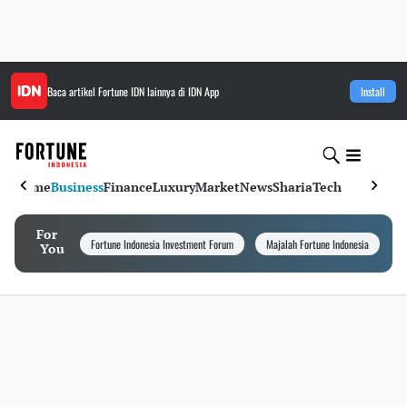
Baca artikel
Fortune IDN
lainnya di IDN App
Install
Home
Business
Finance
Luxury
Market
News
Sharia
Tech
For
Fortune Indonesia Investment Forum
Majalah Fortune Indonesia
I
You