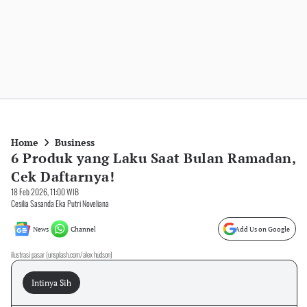
Home
Business
6 Produk yang Laku Saat Bulan Ramadan,
Cek Daftarnya!
18 Feb 2026, 11:00 WIB
Cesilia Sasanda Eka Putri Noveliana
News
Channel
Add Us on Google
ilustrasi pasar (unsplash.com/alex hudson)
Intinya Sih