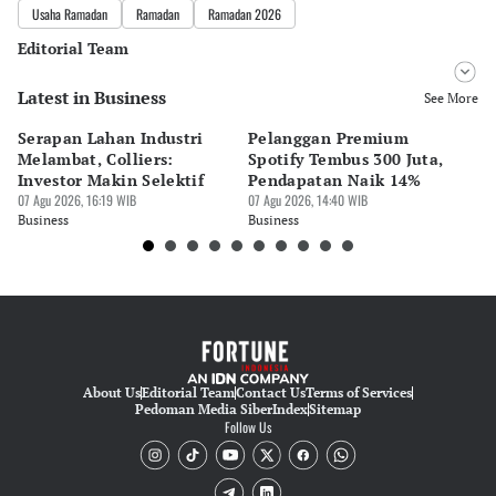
Usaha Ramadan
Ramadan
Ramadan 2026
Editorial Team
Latest in Business
Editor
See More
Nadia Agatha Pramesthi
Serapan Lahan Industri
Pelanggan Premium
Pe
Editor
Melambat, Colliers:
Spotify Tembus 300 Juta,
F&
Tubagus Imam Satrio
Investor Makin Selektif
Pendapatan Naik 14%
Or
07 Agu 2026, 16:19 WIB
07 Agu 2026, 14:40 WIB
07 
Business
Business
Bu
About Us
Editorial Team
Contact Us
Terms of Services
Pedoman Media Siber
Index
Sitemap
Follow Us