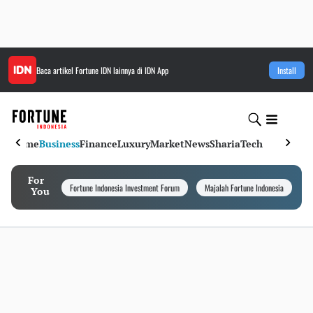
Baca artikel
Fortune IDN
lainnya di IDN App
Install
Home
Business
Finance
Luxury
Market
News
Sharia
Tech
For
Fortune Indonesia Investment Forum
Majalah Fortune Indonesia
I
You