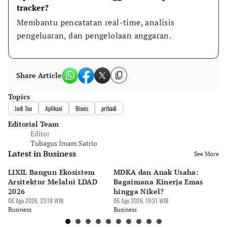
tracker?
Membantu pencatatan real-time, analisis 
pengeluaran, dan pengelolaan anggaran.
Share Article
Topics
Jadi Tau
Aplikasi
Bisnis
pribadi
Editorial Team
Editor
Tubagus Imam Satrio
Latest in Business
See More
LIXIL Bangun Ekosistem
MDKA dan Anak Usaha:
W
Arsitektur Melalui LDAD
Bagaimana Kinerja Emas
La
2026
hingga Nikel?
Ru
06 Agu 2026, 23:18 WIB
06 Agu 2026, 19:31 WIB
06 
Business
Business
Bu