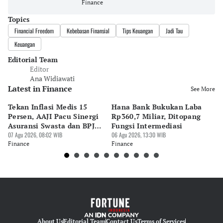
Finance
Topics
Financial Freedom
Kebebasan Finansial
Tips Keuangan
Jadi Tau
Keuangan
Editorial Team
Editor
Ana Widiawati
Latest in Finance
See More
Tekan Inflasi Medis 15
Hana Bank Bukukan Laba
BN
Persen, AAJI Pacu Sinergi
Rp360,7 Miliar, Ditopang
Rp
Asuransi Swasta dan BPJS
Fungsi Intermediasi
Ju
Kesehatan
07 Agu 2026, 08:02 WIB
06 Agu 2026, 13:30 WIB
06 
Finance
Finance
Fi
About Us
Editorial Team
Contact Us
Terms of Services