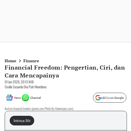
Home
Finance
Financial Freedom: Pengertian, Ciri, dan
Cara Mencapainya
01 Jun 2026, 20:13 WIB
Cesilia Sasanda Eka Putri Noveliana
News
Channel
Add Us on Google
Ilustrasi financial freedom (pexels.com/Photo By: Kaboompics.com)
Intinya Sih