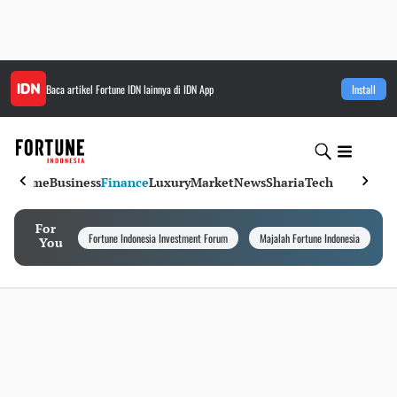
Baca artikel
Fortune IDN
lainnya di IDN App
Install
Home
Business
Finance
Luxury
Market
News
Sharia
Tech
For
Fortune Indonesia Investment Forum
Majalah Fortune Indonesia
I
You