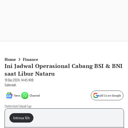
Home
Finance
Ini Jadwal Operasional Cabang BSI & BNI
saat Libur Nataru
19 Des 2024, 14:45 WIB
Suheriadi .
News
Channel
Add Us on Google
Shutterstock/Cahyadi Sugi
Intinya Sih