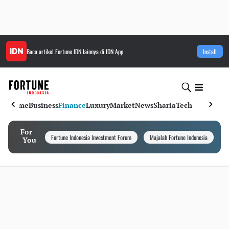
Baca artikel
Fortune IDN
lainnya di IDN App
Install
Home
Business
Finance
Luxury
Market
News
Sharia
Tech
For
Fortune Indonesia Investment Forum
Majalah Fortune Indonesia
I
You