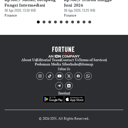
Suheriadi .
Fungsi Intermediasi
Juni 2026
06 
06 Agu 2026, 13:30 WIB
06 Agu 2026, 13:25 WIB
Fi
Finance
Finance
About Us
Editorial Team
Contact Us
Terms of Services
Pedoman Media Siber
Index
Sitemap
Follow Us
Download
© 2026 IDN. All Rights Reserved.