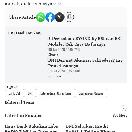
mudah diakses masyarakat.
Share Article
Curated For You
5 Perbedaan BYOND by BSI dan BSI
Mobile, Cek Cara Daftarnya
06 Jan 2026, 15:07 WIB
Sharia
BNI Berniat Akuisisi Schroders? Ini
Penjelasannya
18 Des 2024, 10:53 WIB
Finance
Topics
Bank BSI
BNI
Ketersediaan Uang Tunai
Operasional Cabang
Editorial Team
Latest in Finance
Editor
See More
Pingit Aria
Hana Bank Bukukan Laba
BNI Salurkan Kredit
5 
Editor
Rp360,7 Miliar, Ditopang
Rp968,5 Triliun Hingga
u