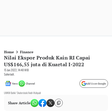
Home
Finance
Nilai Ekspor Produk Kain RI Capai
US$146,55 juta di Kuartal I-2022
15 Jun 2022, 14:48 WIB
Suheriadi .
News
Channel
Add Us on Google
UMKM Batik/ Shuterstock/Andri Wahyudi
Share Article