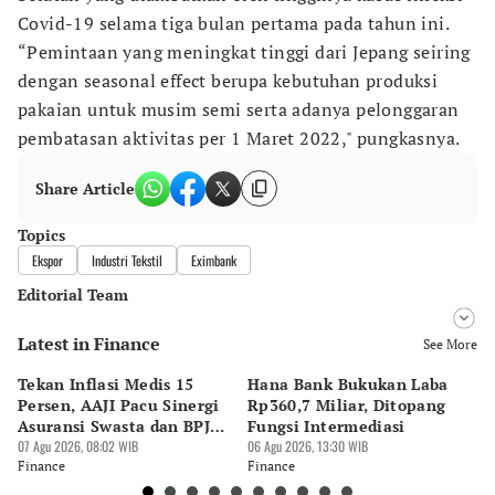
Covid-19 selama tiga bulan pertama pada tahun ini.
“Pemintaan yang meningkat tinggi dari Jepang seiring
dengan seasonal effect berupa kebutuhan produksi
pakaian untuk musim semi serta adanya pelonggaran
pembatasan aktivitas per 1 Maret 2022," pungkasnya.
Share Article
Topics
Ekspor
Industri Tekstil
Eximbank
Editorial Team
Latest in Finance
Editor
See More
Ekarina .
Tekan Inflasi Medis 15
Hana Bank Bukukan Laba
BN
Editor
Persen, AAJI Pacu Sinergi
Rp360,7 Miliar, Ditopang
Rp
Suheriadi .
Asuransi Swasta dan BPJS
Fungsi Intermediasi
Ju
Kesehatan
07 Agu 2026, 08:02 WIB
06 Agu 2026, 13:30 WIB
06 
Finance
Finance
Fi