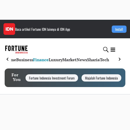
Baca artikel
Fortune IDN
lainnya di IDN App
Install
Home
Business
Finance
Luxury
Market
News
Sharia
Tech
For
Fortune Indonesia Investment Forum
Majalah Fortune Indonesia
I
You