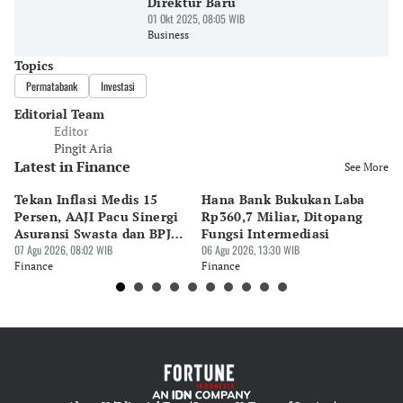
Direktur Baru
01 Okt 2025, 08:05 WIB
Business
Topics
Permatabank
Investasi
Editorial Team
Editor
Pingit Aria
Latest in Finance
See More
Tekan Inflasi Medis 15
Hana Bank Bukukan Laba
BN
Persen, AAJI Pacu Sinergi
Rp360,7 Miliar, Ditopang
Rp
Asuransi Swasta dan BPJS
Fungsi Intermediasi
Ju
Kesehatan
07 Agu 2026, 08:02 WIB
06 Agu 2026, 13:30 WIB
06 
Finance
Finance
Fi