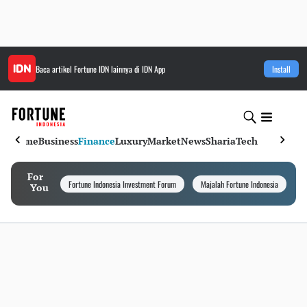
Baca artikel
Fortune IDN
lainnya di IDN App
Install
Home
Business
Finance
Luxury
Market
News
Sharia
Tech
For
Fortune Indonesia Investment Forum
Majalah Fortune Indonesia
I
You