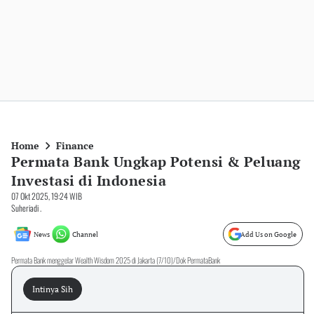
Home
Finance
Permata Bank Ungkap Potensi & Peluang
Investasi di Indonesia
07 Okt 2025, 19:24 WIB
Suheriadi .
News
Channel
Add Us on Google
Permata Bank menggelar Wealth Wisdom 2025 di Jakarta (7/10)/Dok PermataBank
Intinya Sih