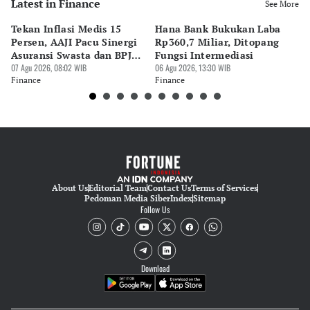
Latest in Finance
Editor
See More
Pingit Aria
Tekan Inflasi Medis 15
Hana Bank Bukukan Laba
BN
Editor
Persen, AAJI Pacu Sinergi
Rp360,7 Miliar, Ditopang
Rp
Bonardo Maulana
Asuransi Swasta dan BPJS
Fungsi Intermediasi
Ju
Kesehatan
07 Agu 2026, 08:02 WIB
06 Agu 2026, 13:30 WIB
06 
Editor
Finance
Finance
Fi
Suheriadi .
About Us
Editorial Team
Contact Us
Terms of Services
Pedoman Media Siber
Index
Sitemap
Follow Us
Download