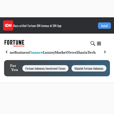
Baca artikel
Fortune IDN
lainnya di IDN App
Install
Home
Business
Finance
Luxury
Market
News
Sharia
Tech
For
Fortune Indonesia Investment Forum
Majalah Fortune Indonesia
I
You