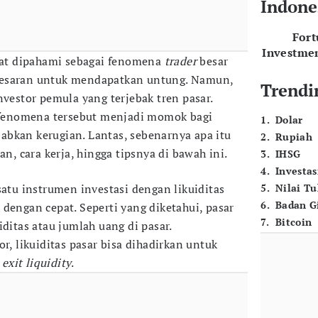
Indone
For
Investme
at dipahami sebagai fenomena
trader
besar
besaran untuk mendapatkan untung. Namun,
Trendi
nvestor pemula yang terjebak tren pasar.
, fenomena tersebut menjadi momok bagi
1
.
Dolar
bkan kerugian. Lantas, sebenarnya apa itu
2
.
Rupiah
an, cara kerja, hingga tipsnya di bawah ini.
3
.
IHSG
4
.
Investas
satu instrumen investasi dengan likuiditas
5
.
Nilai T
6
.
Badan G
dengan cepat. Seperti yang diketahui, pasar
7
.
Bitcoin
iditas atau jumlah uang di pasar.
or, likuiditas pasar bisa dihadirkan untuk
i
exit liquidity
.