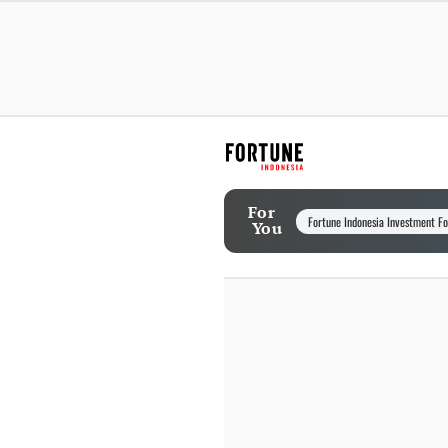
For
Fortune Indonesia Investment F
You