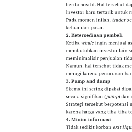
berita positif. Hal tersebut
investor baru tertarik untuk 
Pada momen inilah,
trader
be
keluar dari pasar.
2. Ketersediaan pembeli
Ketika
whale
ingin menjual a
membutuhkan investor lain se
meminimalisir penjualan tida
Namun, hal tersebut tidak m
merugi karena penurunan har
3. Pump and dump
Skema ini sering dipakai dip
secara signifikan (
pump
) dan
Strategi tersebut berpotensi
karena harga yang tiba-tiba te
4. Minim informasi
Tidak sedikit korban
exit liqu