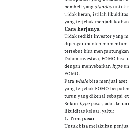
pembeli yang
standby
untuk m
Tidak heran, istilah likuidita
yang terjebak menjadi korban 
Cara kerjanya
Tidak sedikit investor yang 
dipengaruhi oleh momentum
tersebut bisa menguntungkan,
Dalam investasi, FOMO bisa d
dengan menyebarkan
hype
un
FOMO.
Para
whale
bisa menjual ase
yang terjebak FOMO berpotens
turun yang dikenal sebagai
ex
Selain
hype
pasar, ada skena
likuiditas keluar, yaitu:
1. Tren pasar
Untuk bisa melakukan penjua