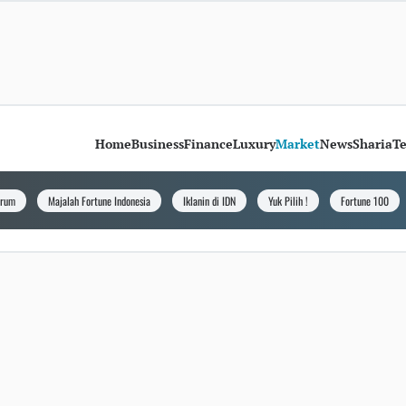
Home
Business
Finance
Luxury
Market
News
Sharia
T
orum
Majalah Fortune Indonesia
Iklanin di IDN
Yuk Pilih !
Fortune 100