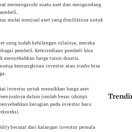
 dapat memengaruhi suatu aset dan mengundang
membeli.
sar mulai menjual aset yang dimilikinya untuk
set yang sudah kehilangan nilainya, mereka
bagai pembeli. Ketersediaan pembeli bisa
k menyebabkan harga turun drastis.
enutup kemungkinan investor atau
trader
bisa
ga.
akai investor untuk menaikkan harga aset
Trendi
 menjualnya dalam jumlah besar (
dump
).
 menyebabkan kerugian pada investor baru
rkoreksi.
idity
berasal dari kalangan investor pemula