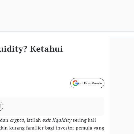
quidity? Ketahui
Add Us on Google
dan
crypto
, istilah
exit liquidity
sering kali
gkin kurang familier bagi investor pemula yang