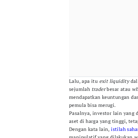
Lalu, apa itu
exit liquidity
da
sejumlah
trader
besar atau
wh
mendapatkan keuntungan dan k
pemula bisa merugi.
Pasalnya, investor lain yang
aset di harga yang tinggi, tet
Dengan kata lain,
istilah sah
manipulatif yang dilakukan
w