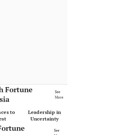
h Fortune
See
sia
More
aces to
Leadership in
est
Uncertainty
Fortune
See