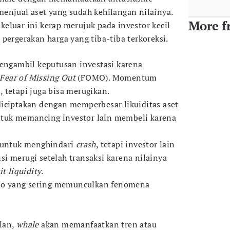
enjual aset yang sudah kehilangan nilainya.
More f
s keluar ini kerap merujuk pada investor kecil
pergerakan harga yang tiba-tiba terkoreksi.
mengambil keputusan investasi karena
Fear of Missing Out
(FOMO). Momentum
 tetapi juga bisa merugikan.
iciptakan dengan memperbesar likuiditas aset
tuk memancing investor lain membeli karena
t untuk menghindari
crash
, tetapi investor lain
i merugi setelah transaksi karena nilainya
it liquidity
.
rio yang sering memunculkan fenomena
lan,
whale
akan memanfaatkan tren atau