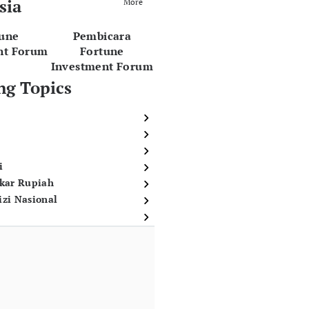
sia
More
tune
Pembicara
nt Forum
Fortune
Investment Forum
ng Topics
i
ukar Rupiah
izi Nasional