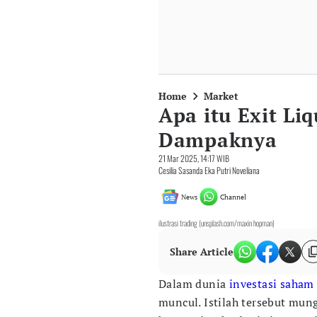
Home
Market
Apa itu Exit Li
Dampaknya
21 Mar 2025, 14:17 WIB
Cesilia Sasanda Eka Putri Noveliana
News
Channel
ilustrasi trading (unsplash.com/maxin hopman)
Share Article
Dalam dunia
investasi saham
muncul. Istilah tersebut mun