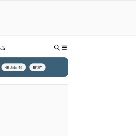
ech
40 Under 40
BPOTY