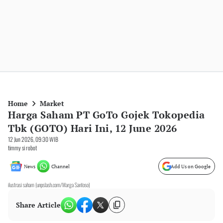
Home
Market
Harga Saham PT GoTo Gojek Tokopedia
Tbk (GOTO) Hari Ini, 12 June 2026
12 Jun 2026, 09:30 WIB
timmy si robot
News
Channel
Add Us on Google
ilustrasi saham (unpslash.com/Marga Santoso)
Share Article