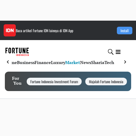
Baca artikel
Fortune IDN
lainnya di IDN App
Install
Home
Business
Finance
Luxury
Market
News
Sharia
Tech
For
Fortune Indonesia Investment Forum
Majalah Fortune Indonesia
I
You