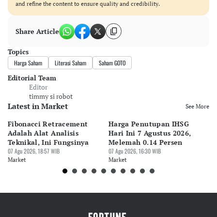
and refine the content to ensure quality and credibility.
Share Article
Topics
Harga Saham
Literasi Saham
Saham GOTO
Editorial Team
Editor
timmy si robot
Latest in Market
See More
Fibonacci Retracement
Harga Penutupan IHSG
Da
Adalah Alat Analisis
Hari Ini 7 Agustus 2026,
B
Teknikal, Ini Fungsinya
Melemah 0.14 Persen
Pe
07 Agu 2026, 18:57 WIB
07 Agu 2026, 16:30 WIB
M
07 
Market
Market
Ma