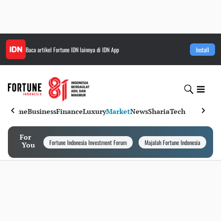
Baca artikel
Fortune IDN
lainnya di IDN App
Install
Home
Business
Finance
Luxury
Market
News
Sharia
Tech
For
Fortune Indonesia Investment Forum
Majalah Fortune Indonesia
I
You