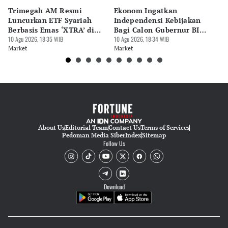
Trimegah AM Resmi
Ekonom Ingatkan
Bi
Luncurkan ETF Syariah
Independensi Kebijakan
Ma
Berbasis Emas ‘XTRA’ di
Bagi Calon Gubernur BI
K
BEI
10 Agu 2026, 18:35 WIB
Destry
10 Agu 2026, 18:34 WIB
10 
Market
Market
Ma
About Us
Editorial Team
Contact Us
Terms of Services
Pedoman Media Siber
Index
Sitemap
Follow Us
Download