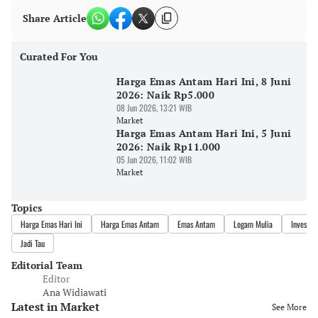
Share Article
Curated For You
Harga Emas Antam Hari Ini, 8 Juni
2026: Naik Rp5.000
08 Jun 2026, 13:21 WIB
Market
Harga Emas Antam Hari Ini, 5 Juni
2026: Naik Rp11.000
05 Jun 2026, 11:02 WIB
Market
Topics
Harga Emas Hari Ini
Harga Emas Antam
Emas Antam
Logam Mulia
Investas
Jadi Tau
Editorial Team
Editor
Ana Widiawati
Latest in Market
See More