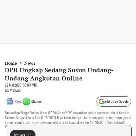
Home
News
DPR Ungkap Sedang Susun Undang-
Undang Angkutan Online
22 Mei 2025, 08:00 WIB
Eko Wahyudi
News
Channel
Add Us on Google
Suasana Rapat Dengar Pendapat Umum (RDPU) Komisi V DPR dengan driver aplikasi transportasi online di Kompleks
Parlemen, Senayan, Jakarta, Rabu (21/5/2025). Rapat tersebut beragendakan mendengarkan masukan dari pengemudi
transportasi online dalam rangka penyusunan regulasi terkait transportasi online. ANTARA FOTO/Bayu Pratama S
Intinya Sih