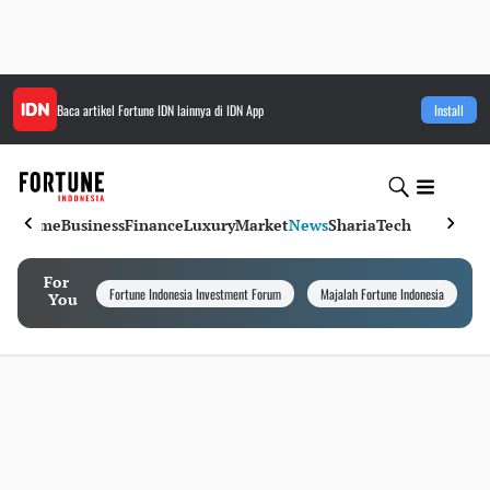
Baca artikel
Fortune IDN
lainnya di IDN App
Install
Home
Business
Finance
Luxury
Market
News
Sharia
Tech
For
Fortune Indonesia Investment Forum
Majalah Fortune Indonesia
I
You