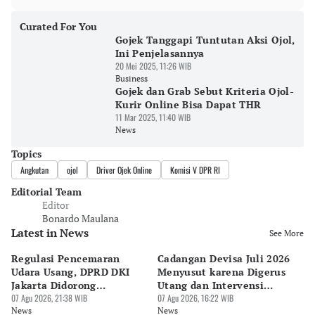
Curated For You
Gojek Tanggapi Tuntutan Aksi Ojol,
Ini Penjelasannya
20 Mei 2025, 11:26 WIB
Business
Gojek dan Grab Sebut Kriteria Ojol-
Kurir Online Bisa Dapat THR
11 Mar 2025, 11:40 WIB
News
Topics
Angkutan
ojol
Driver Ojek Online
Komisi V DPR RI
Editorial Team
Editor
Bonardo Maulana
Latest in News
See More
Regulasi Pencemaran
Cadangan Devisa Juli 2026
S
Udara Usang, DPRD DKI
Menyusut karena Digerus
B
Jakarta Didorong
Utang dan Intervensi
Ta
Prioritaskan Revisi Perda
07 Agu 2026, 21:38 WIB
Rupiah
07 Agu 2026, 16:22 WIB
P
07 
News
News
Ne