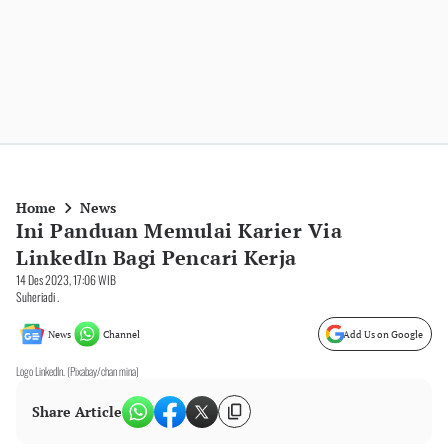
Home
News
Ini Panduan Memulai Karier Via
LinkedIn Bagi Pencari Kerja
14 Des 2023, 17:06 WIB
Suheriadi .
News
Channel
Add Us on Google
Logo LinkedIn. (Pixabay/chan mina)
Share Article