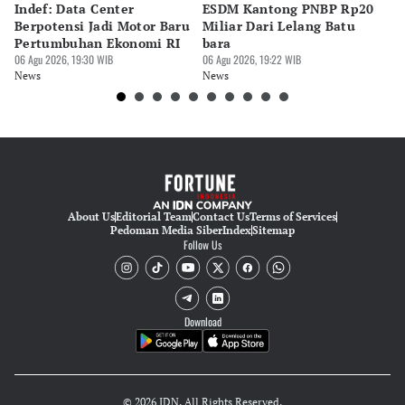
Indef: Data Center
ESDM Kantong PNBP Rp20
Ek
Editor
Berpotensi Jadi Motor Baru
Miliar Dari Lelang Batu
Tu
Suheriadi .
Pertumbuhan Ekonomi RI
bara
P
06 Agu 2026, 19:30 WIB
06 Agu 2026, 19:22 WIB
06 
News
News
Ne
About Us
Editorial Team
Contact Us
Terms of Services
Pedoman Media Siber
Index
Sitemap
Follow Us
Download
© 2026 IDN. All Rights Reserved.