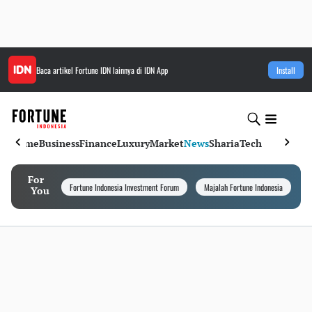
Baca artikel
Fortune IDN
lainnya di IDN App
Install
Home
Business
Finance
Luxury
Market
News
Sharia
Tech
For
Fortune Indonesia Investment Forum
Majalah Fortune Indonesia
I
You