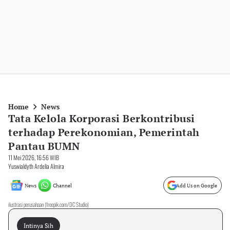
Home
News
Tata Kelola Korporasi Berkontribusi
terhadap Perekonomian, Pemerintah
Pantau BUMN
11 Mei 2026, 16:56 WIB
Yuswialdyth Ardelia Almira
News
Channel
Add Us on Google
ilustrasi perusahaan (freepik.com/DC Studio)
Intinya Sih