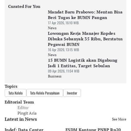
Curated For You
Mandat Baru Prabowo: Mentan Bisa
Beri Tugas ke BUMN Pangan
17 Apr 2026, 16:10 WIB
News
Lowongan Kerja Manajer Kopdes
Dibuka Sebanyak 35 Ribu, Berstatus
Pegawai BUMN
16 Apr 2026, 13:15 WIB
News
15 BUMN Logistik akan Digabung
Jadi 1 Entitas, Target Sebulan
09 Apr 2026, 11:54 WIB
Business
Topics
Tata Kelola
Tata Kelola Perusahaan
Investor
Editorial Team
Editor
Pingit Aria
Latest in News
See More
Indef: Data Center
ESDM Kantong PNBP Rp20
Ek