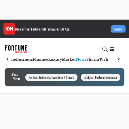
Baca artikel
Fortune IDN
lainnya di IDN App
Install
Home
Business
Finance
Luxury
Market
News
Sharia
Tech
For
Fortune Indonesia Investment Forum
Majalah Fortune Indonesia
I
You