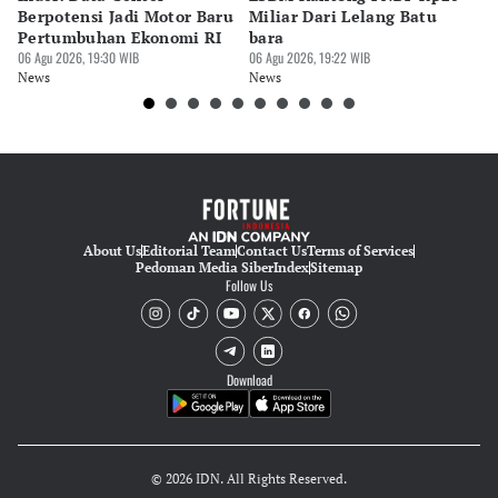
Berpotensi Jadi Motor Baru
Miliar Dari Lelang Batu
Tu
Pertumbuhan Ekonomi RI
bara
P
06 Agu 2026, 19:30 WIB
06 Agu 2026, 19:22 WIB
06 
News
News
Ne
About Us
Editorial Team
Contact Us
Terms of Services
Pedoman Media Siber
Index
Sitemap
Follow Us
Download
© 2026 IDN. All Rights Reserved.