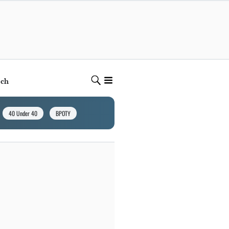
ech
40 Under 40
BPOTY