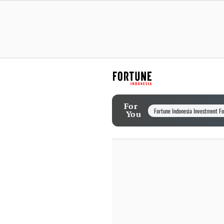
For
Fortune Indonesia Investment F
You