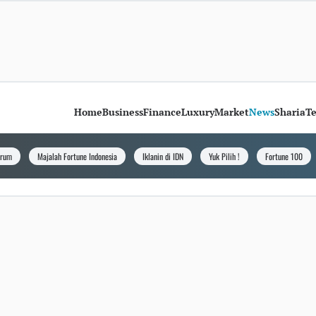
Home
Business
Finance
Luxury
Market
News
Sharia
T
orum
Majalah Fortune Indonesia
Iklanin di IDN
Yuk Pilih !
Fortune 100