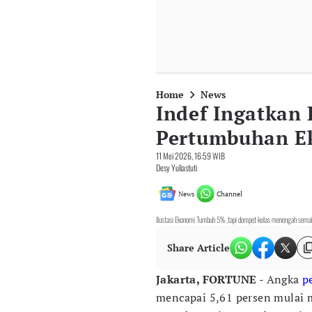
Home
News
Indef Ingatkan 
Pertumbuhan E
11 Mei 2026, 16:59 WIB
Desy Yuliastuti
News
Channel
Ilustasi Ekonomi Tumbuh 5% ,tapi dompet kelas menengah sema
Share Article
Jakarta, FORTUNE
- Angka
p
mencapai 5,61 persen mulai 