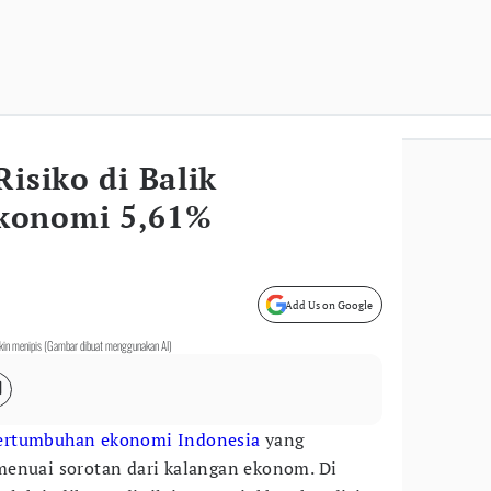
Risiko di Balik
konomi 5,61%
Add Us on Google
kin menipis (Gambar dibuat menggunakan AI)
ertumbuhan ekonomi Indonesia
yang
menuai sorotan dari kalangan ekonom. Di