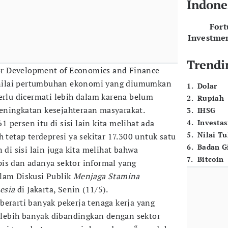
Indone
For
Investme
Trendi
 for Development of Economics and Finance
menilai pertumbuhan ekonomi yang diumumkan
1
.
Dolar
erlu dicermati lebih dalam karena belum
2
.
Rupiah
eningkatan kesejahteraan masyarakat.
3
.
IHSG
persen itu di sisi lain kita melihat ada
4
.
Investas
5
.
Nilai T
h tetap terdepresi ya sekitar 17.300 untuk satu
6
.
Badan G
 di sisi lain juga kita melihat bahwa
7
.
Bitcoin
is dan adanya sektor informal yang
lam Diskusi Publik
Menjaga Stamina
esia
di Jakarta, Senin (11/5).
berarti banyak pekerja tenaga kerja yang
i lebih banyak dibandingkan dengan sektor