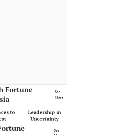
h Fortune
See
sia
More
aces to
Leadership in
est
Uncertainty
Fortune
See