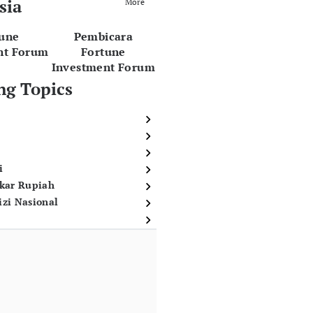
sia
More
tune
Pembicara
nt Forum
Fortune
Investment Forum
ng Topics
i
ukar Rupiah
izi Nasional