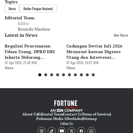
Topics
Beras
Badan Pangan Nasional
Editorial Team
Editor
Bonardo Maulana
Latest in News
See More
Regulasi Pencemaran
Cadangan Devisa Juli 2026
S
Udara Usang, DPRD DKI
Menyusut karena Digerus
B
Jakarta Didorong
Utang dan Intervensi
Ta
Prioritaskan Revisi Perda
07 Agu 2026, 21:38 WIB
Rupiah
07 Agu 2026, 16:22 WIB
P
07 
News
News
Ne
About Us
Editorial Team
Contact Us
Terms of Services
Pedoman Media Siber
Index
Sitemap
Follow Us