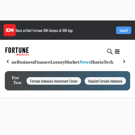
Baca artikel
Fortune IDN
lainnya di IDN App
Install
Home
Business
Finance
Luxury
Market
News
Sharia
Tech
For
Fortune Indonesia Investment Forum
Majalah Fortune Indonesia
I
You