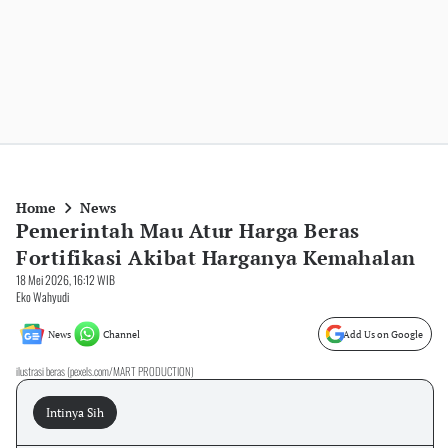
Home
News
Pemerintah Mau Atur Harga Beras
Fortifikasi Akibat Harganya Kemahalan
18 Mei 2026, 16:12 WIB
Eko Wahyudi
News
Channel
Add Us on Google
ilustrasi beras (pexels.com/MART PRODUCTION)
Intinya Sih