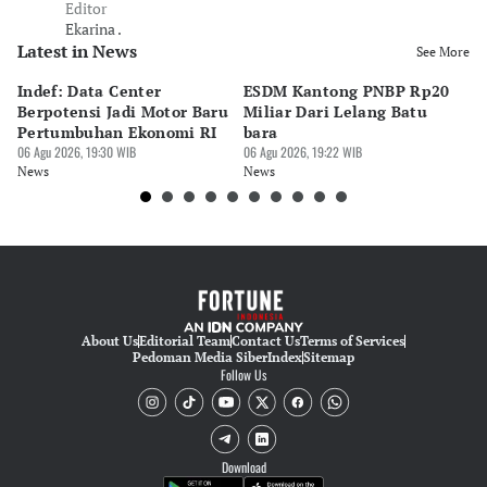
Editor
Ekarina .
Latest in News
See More
Indef: Data Center
ESDM Kantong PNBP Rp20
Ek
Berpotensi Jadi Motor Baru
Miliar Dari Lelang Batu
Tu
Pertumbuhan Ekonomi RI
bara
P
06 Agu 2026, 19:30 WIB
06 Agu 2026, 19:22 WIB
06 
News
News
Ne
About Us
Editorial Team
Contact Us
Terms of Services
Pedoman Media Siber
Index
Sitemap
Follow Us
Download