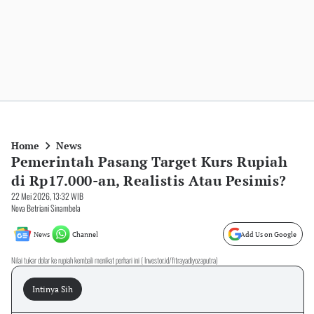
Home
News
Pemerintah Pasang Target Kurs Rupiah
di Rp17.000-an, Realistis Atau Pesimis?
22 Mei 2026, 13:32 WIB
Nova Betriani Sinambela
News
Channel
Add Us on Google
Nilai tukar dolar ke rupiah kembali menikat perhari ini ( Investor.id/fitrayadiyozaputra)
Intinya Sih