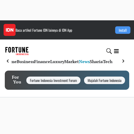
Baca artikel
Fortune IDN
lainnya di IDN App
Install
Home
Business
Finance
Luxury
Market
News
Sharia
Tech
For
Fortune Indonesia Investment Forum
Majalah Fortune Indonesia
I
You