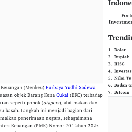
Indone
For
Investme
Trendi
1
.
Dolar
2
.
Rupiah
3
.
IHSG
4
.
Investas
5
.
Nilai T
6
.
Badan G
i Keuangan (Menkeu)
Purbaya Yudhi Sadewa
7
.
Bitcoin
luasan objek Barang Kena
Cukai
(BKC) terhadap
ian seperti popok (
diapers
), alat makan dan
su basah. Langkah ini menjadi bagian dari
imalkan penerimaan negara, sebagaimana
enteri Keuangan (PMK) Nomor 70 Tahun 2025