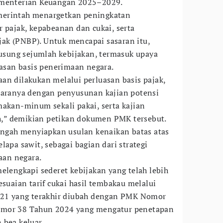
ementerian Keuangan 2025–2029.
merintah menargetkan peningkatan
r pajak, kepabeanan dan cukai, serta
ak (PNBP). Untuk mencapai sasaran itu,
sung sejumlah kebijakan, termasuk upaya
uasan basis penerimaan negara.
an dilakukan melalui perluasan basis pajak,
taranya dengan penyusunan kajian potensi
akan-minum sekali pakai, serta kajian
sah,” demikian petikan dokumen PMK tersebut.
tengah menyiapkan usulan kenaikan batas atas
lapa sawit, sebagai bagian dari strategi
an negara.
elengkapi sederet kebijakan yang telah lebih
esuaian tarif cukai hasil tembakau melalui
1 yang terakhir diubah dengan PMK Nomor
omor 38 Tahun 2024 yang mengatur penetapan
 bea keluar.