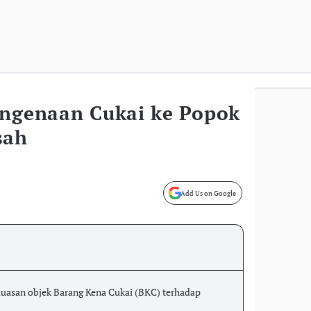
engenaan Cukai ke Popok
sah
Add Us on Google
luasan objek Barang Kena Cukai (BKC) terhadap