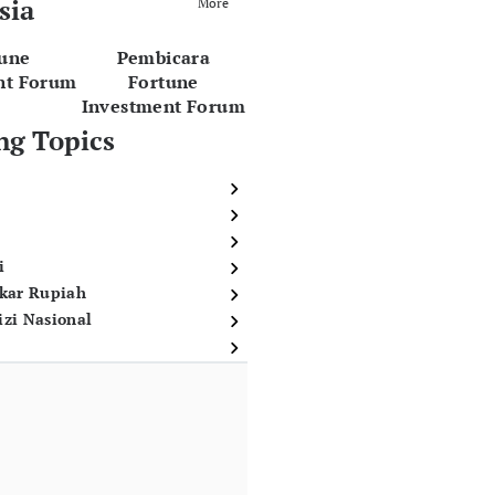
sia
More
tune
Pembicara
nt Forum
Fortune
Investment Forum
ng Topics
i
ukar Rupiah
izi Nasional