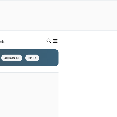
ech
40 Under 40
BPOTY