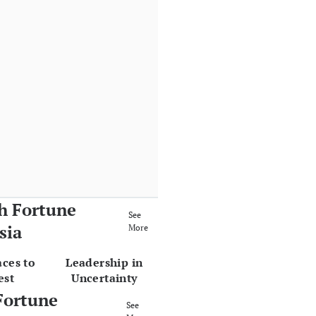
h Fortune
See
sia
More
aces to
Leadership in
est
Uncertainty
Fortune
See