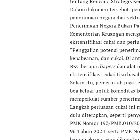
tentang Rencana Strategis K
Dalam dokumen tersebut, pe
penerimaan negara dari sekto
Penerimaan Negara Bukan Paj
Kementerian Keuangan mengu
ekstensifikasi cukai dan perl
“Penggalian potensi penerima
kepabeanan, dan cukai. Di an
BKC berupa
diapers
dan alat m
ekstensifikasi cukai tisu ba
Selain itu, pemerintah juga 
bea keluar untuk komoditas ke
memperkuat sumber penerima
Langkah perluasan cukai ini m
dulu diterapkan, seperti peny
PMK Nomor 193/PMK.010/202
96 Tahun 2024, serta PMK N
barang ekspor yang dikenakan