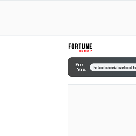
For
Fortune Indonesia Investment F
You