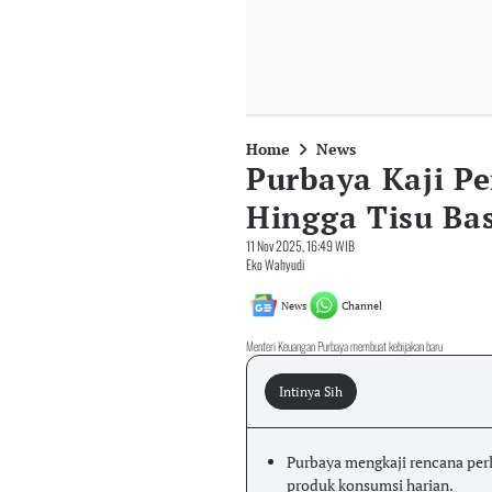
Home
News
Purbaya Kaji P
Hingga Tisu Ba
11 Nov 2025, 16:49 WIB
Eko Wahyudi
News
Channel
Menteri Keuangan Purbaya membuat kebijakan baru
Intinya Sih
Purbaya mengkaji rencana per
produk konsumsi harian.