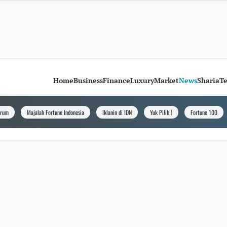
Home
Business
Finance
Luxury
Market
News
Sharia
T
orum
Majalah Fortune Indonesia
Iklanin di IDN
Yuk Pilih !
Fortune 100