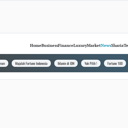
Home
Business
Finance
Luxury
Market
News
Sharia
T
orum
Majalah Fortune Indonesia
Iklanin di IDN
Yuk Pilih !
Fortune 100