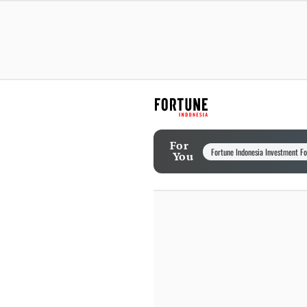
For
Fortune Indonesia Investment F
You