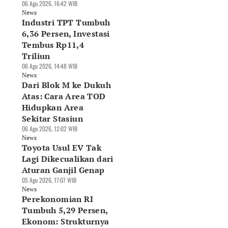
06 Agu 2026, 16:42 WIB
News
Industri TPT Tumbuh
6,36 Persen, Investasi
Tembus Rp11,4
Triliun
06 Agu 2026, 14:48 WIB
News
Dari Blok M ke Dukuh
Atas: Cara Area TOD
Hidupkan Area
Sekitar Stasiun
06 Agu 2026, 12:02 WIB
News
Toyota Usul EV Tak
sar Alas Kaki RI
DJP Tunda
Indef: Data Center
Lagi Dikecualikan dari
rpotensi Rp290
Pemungutan PPh E-
Berpotensi Jadi
iliun, Industri
Commerce, Pajak
Motor Baru
Aturan Ganjil Genap
nta Deregulasi
Seller Batal
Pertumbuhan
05 Agu 2026, 17:07 WIB
Agu 2026, 10:41 WIB
Dipotong
Ekonomi RI
News
ws
07 Agu 2026, 07:58 WIB
06 Agu 2026, 19:30 WIB
Perekonomian RI
News
News
Tumbuh 5,29 Persen,
Ekonom: Strukturnya