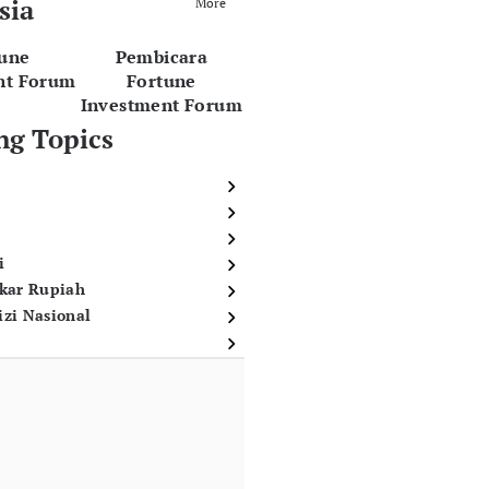
sia
More
tune
Pembicara
nt Forum
Fortune
Investment Forum
ng Topics
i
ukar Rupiah
izi Nasional