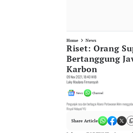
Home
News
Riset: Orang Su
Bertanggung Ja
Karbon
09 Nov 2021, 18:40 WIB
Luky Maulana Firmansyah
News
Channel
Pengunjuk rasa dari berbagai Aliansi Perlawanan Iklim mengg
Risyal Hidayat/YU
Share Article