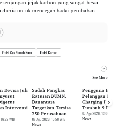
kesenjangan jejak karbon yang sangat besar
dunia untuk mencegah badai perubahan
Emisi Gas Rumah Kaca
Emisi Karbon
See More
n Devisa Juli
Sudah Pangkas
Pengguna EV Naik,
Pa
nyusut
Ratusan BUMN,
Pelanggan Home
Be
Digerus
Danantara
Charging PLN
Tr
an Intervensi
Targetkan Tersisa
Tumbuh 9 Persen
Mi
250 Perusahaan
07 Agu 2026, 13:06 WIB
07 
 16:22 WIB
07 Agu 2026, 15:50 WIB
News
Ne
News