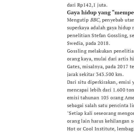
dari Rp142,1 juta.
Gaya hidup yang “memper
Mengutip
BBC,
penyebab utam
superkaya adalah gaya hidup m
penelitian Stefan Gossling, s
Swedia, pada 2018.
Gossling melakukan penelitia
orang kaya, mulai dari artis 
Gates, misalnya, pada 2017 t
jarak sekitar 343.500 km.
Dari situ diperkirakan, emisi 
mencapai lebih dari 1.600 ton
emisi tahunan 105 orang Ameri
sebagai salah satu pencinta l
"Setiap kali seseorang mengon
orang lain harus kehilangan s
Hot or Cool Institute, lembaga