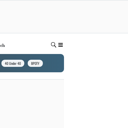
ech
40 Under 40
BPOTY