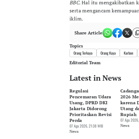
BBC
. Hal itu mengakibatkan 
serta mengancam kemampuan 
iklim.
Share Article
Topics
Orang Terkaya
Orang Kaya
Karbon
Editorial Team
Latest in News
Editor
Bonardo Maulana
Regulasi
Cadanga
Editor
Pencemaran Udara
2026 Me
Luky Maulana Firmansyah
Usang, DPRD DKI
karena 
Jakarta Didorong
Utang d
Prioritaskan Revisi
Rupiah
Perda
07 Agu 2026,
07 Agu 2026, 21:38 WIB
News
News