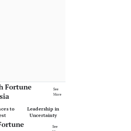
h Fortune
See
sia
More
aces to
Leadership in
est
Uncertainty
Fortune
See