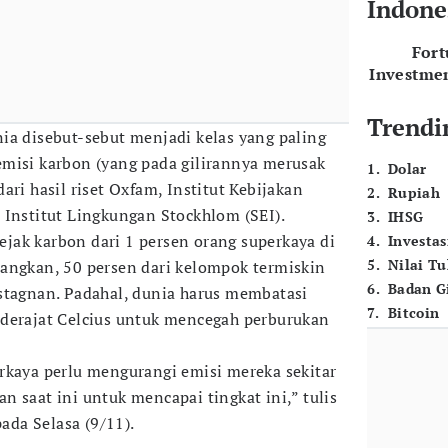
Indone
For
Investme
Trendi
ia disebut-sebut menjadi kelas yang paling
misi karbon (yang pada gilirannya merusak
1
.
Dolar
ari hasil riset Oxfam, Institut Kebijakan
2
.
Rupiah
 Institut Lingkungan Stockhlom (SEI).
3
.
IHSG
jejak karbon dari 1 persen orang superkaya di
4
.
Investas
5
.
Nilai T
angkan, 50 persen dari kelompok termiskin
6
.
Badan G
stagnan. Padahal, dunia harus membatasi
7
.
Bitcoin
 derajat Celcius untuk mencegah perburukan
rkaya perlu mengurangi emisi mereka sekitar
 saat ini untuk mencapai tingkat ini,” tulis
pada Selasa (9/11).