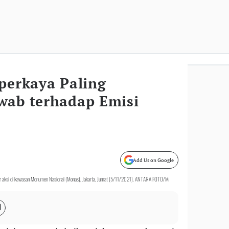
perkaya Paling
wab terhadap Emisi
Add Us on Google
elar aksi di kawasan Monumen Nasional (Monas), Jakarta, Jumat (5/11/2021). ANTARA FOTO/M