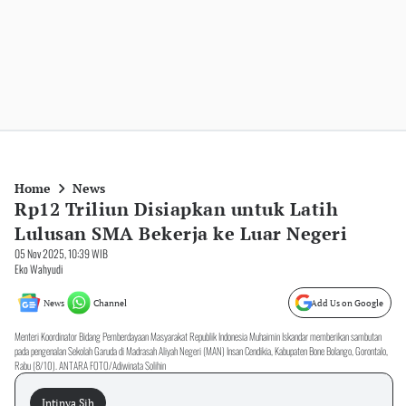
Home
News
Rp12 Triliun Disiapkan untuk Latih
Lulusan SMA Bekerja ke Luar Negeri
05 Nov 2025, 10:39 WIB
Eko Wahyudi
News
Channel
Add Us on Google
Menteri Koordinator Bidang Pemberdayaan Masyarakat Republik Indonesia Muhaimin Iskandar memberikan sambutan
pada pengenalan Sekolah Garuda di Madrasah Aliyah Negeri (MAN) Insan Cendikia, Kabupaten Bone Bolango, Gorontalo,
Rabu (8/10). ANTARA FOTO/Adiwinata Solihin
Intinya Sih