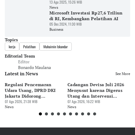
13 Agu 2025, 15:26 WIB
News
Microsoft Investasi Rp27,6 Triliun
di RI, Kembangkan Pelatihan AI
05 Des 2024, 11:30 WIB
Business
Topics
kerja
Pelatihan
Muhaimin Iskandar
Editorial Team
Editor
Bonardo Maulana
Latest in News
See More
Regulasi Pencemaran
Cadangan Devisa Juli 2026
S
Udara Usang, DPRD DKI
Menyusut karena Digerus
B
Jakarta Didorong
Utang dan Intervensi
Ta
Prioritaskan Revisi Perda
07 Agu 2026, 21:38 WIB
Rupiah
07 Agu 2026, 16:22 WIB
P
07 
News
News
Ne