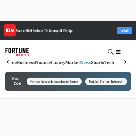
Baca artikel
Fortune IDN
lainnya di IDN App
Install
Home
Business
Finance
Luxury
Market
News
Sharia
Tech
For
Fortune Indonesia Investment Forum
Majalah Fortune Indonesia
I
You