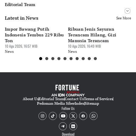
Editorial Team
Latest in News
Editor
See More
Bonardo Maulana
Impor Bawang Putih
Ribuan Jenis Sayuran
Ke
Editor
Indonesia Tembus 229 Ribu
Terancam Hilang, Gizi
Di
Eko Wahyudi
Ton
Manusia Terancam
Tr
10 Agu 2026, 16:57 WIB
10 Agu 2026, 16:49 WIB
10 
News
News
Ne
About Us
Editorial Team
Contact Us
Terms of Services
Pedoman Media Siber
Index
Sitemap
Follow Us
Download