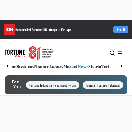
Baca artikel
Fortune IDN
lainnya di IDN App
Install
Home
Business
Finance
Luxury
Market
News
Sharia
Tech
For
Fortune Indonesia Investment Forum
Majalah Fortune Indonesia
I
You