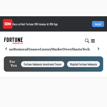
Baca artikel
Fortune IDN
lainnya di IDN App
Install
Home
Business
Finance
Luxury
Market
News
Sharia
Tech
For
Fortune Indonesia Investment Forum
Majalah Fortune Indonesia
I
You