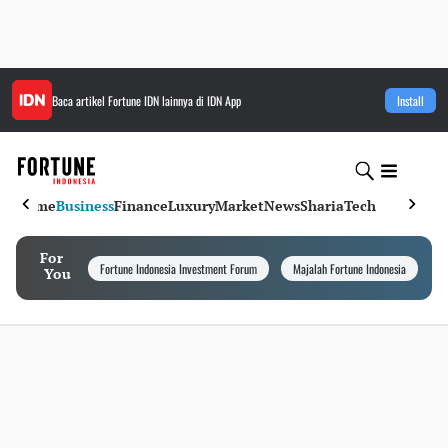
Baca artikel
Fortune IDN
lainnya di IDN App
Install
Home
Business
Finance
Luxury
Market
News
Sharia
Tech
For
Fortune Indonesia Investment Forum
Majalah Fortune Indonesia
I
You