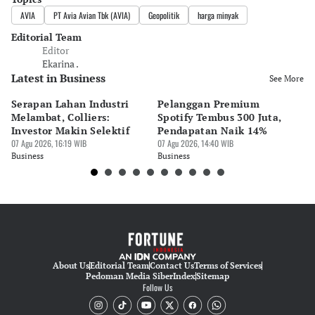
AVIA
PT Avia Avian Tbk (AVIA)
Geopolitik
harga minyak
Editorial Team
Editor
Ekarina .
Latest in Business
See More
Serapan Lahan Industri
Pelanggan Premium
Pe
Melambat, Colliers:
Spotify Tembus 300 Juta,
F&
Investor Makin Selektif
Pendapatan Naik 14%
Or
07 Agu 2026, 16:19 WIB
07 Agu 2026, 14:40 WIB
07 
Business
Business
Bu
About Us
Editorial Team
Contact Us
Terms of Services
Pedoman Media Siber
Index
Sitemap
Follow Us