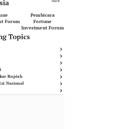
sia
More
tune
Pembicara
nt Forum
Fortune
Investment Forum
ng Topics
i
ukar Rupiah
izi Nasional