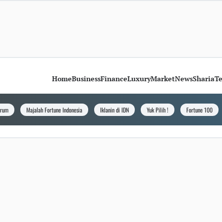
Home
Business
Finance
Luxury
Market
News
Sharia
T
orum
Majalah Fortune Indonesia
Iklanin di IDN
Yuk Pilih !
Fortune 100