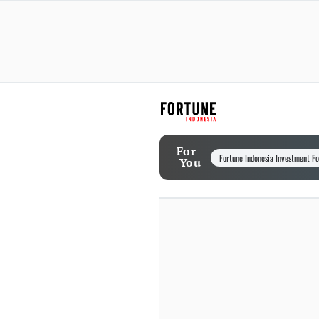
For
Fortune Indonesia Investment F
You