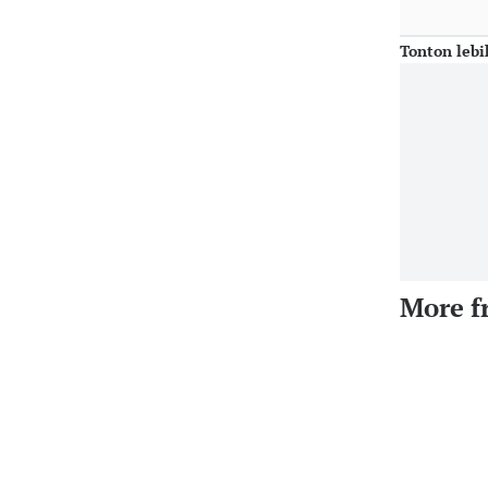
Tonton lebi
More f