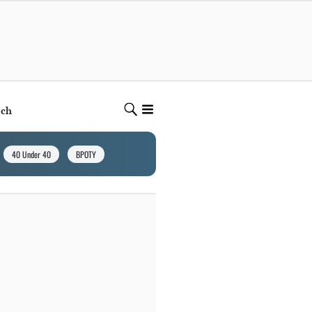
ech
40 Under 40
BPOTY