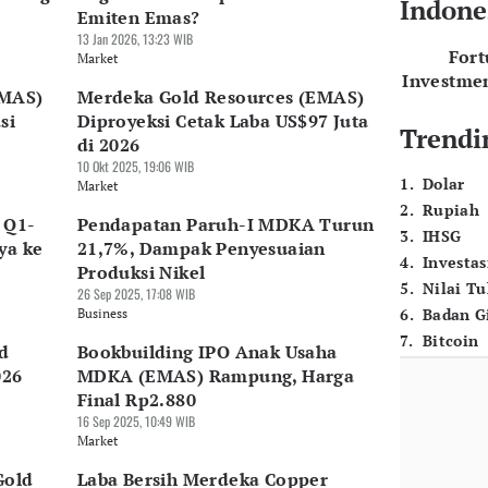
Indone
Emiten Emas?
13 Jan 2026, 13:23 WIB
For
Market
Investme
EMAS)
Merdeka Gold Resources (EMAS)
si
Diproyeksi Cetak Laba US$97 Juta
Trendi
di 2026
10 Okt 2025, 19:06 WIB
1
.
Dolar
Market
2
.
Rupiah
 Q1-
Pendapatan Paruh-I MDKA Turun
3
.
IHSG
ya ke
21,7%, Dampak Penyesuaian
4
.
Investas
Produksi Nikel
5
.
Nilai T
26 Sep 2025, 17:08 WIB
6
.
Badan G
Business
7
.
Bitcoin
d
Bookbuilding IPO Anak Usaha
026
MDKA (EMAS) Rampung, Harga
Final Rp2.880
16 Sep 2025, 10:49 WIB
Market
Gold
Laba Bersih Merdeka Copper