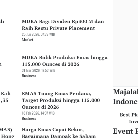
di
MDKA Bagi Dividen Rp300 M dan
Raih Restu Private Placement
25 Jun 2026, 07:39 WIB
Market
MDKA Bidik Produksi Emas hingga
4
115.000 Ounces di 2026
31 Mar 2026, 17:53 WIB
Business
Majala
 Kali
EMAS Tuang Emas Perdana,
Indone
2,35
Target Produksi hingga 115.000
Ounces di 2026
18 Feb 2026, 14:07 WIB
Best Pl
Business
Inv
EMAS)
Harga Emas Capai Rekor,
Event 
e Hong
Bagaimana Dampak ke Saham