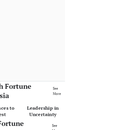
h Fortune
See
sia
More
aces to
Leadership in
est
Uncertainty
Fortune
See