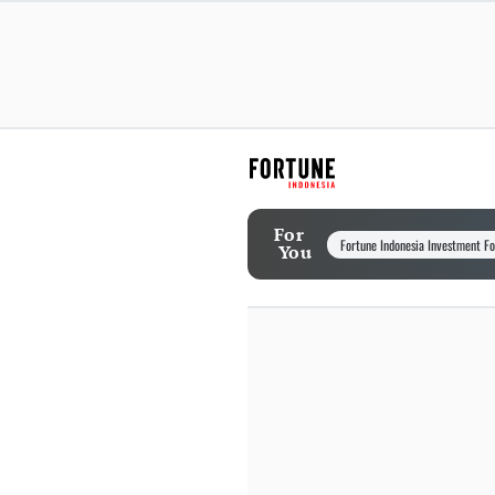
For
Fortune Indonesia Investment F
You