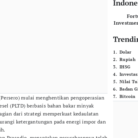
Indone
For
Investme
Trendi
1
.
Dolar
2
.
Rupiah
3
.
IHSG
4
.
Investas
5
.
Nilai T
6
.
Badan G
7
.
Bitcoin
(Persero) mulai menghentikan pengoperasian
esel (PLTD) berbasis bahan bakar minyak
agian dari strategi memperkuat kedaulatan
urangi ketergantungan pada energi impor dan
ih.
an Prasodjo, menyatakan perusahaannya telah