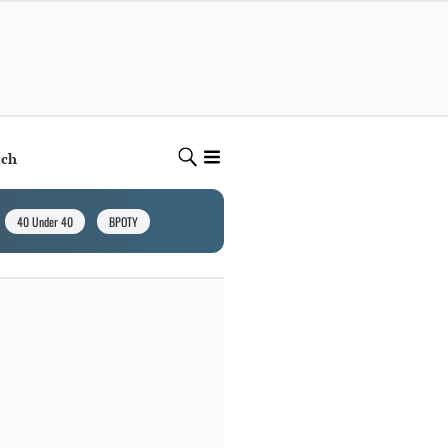
ech
40 Under 40
BPOTY