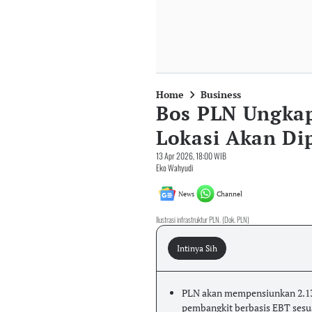
Home
Business
Bos PLN Ungkap
Lokasi Akan Di
13 Apr 2026, 18:00 WIB
Eko Wahyudi
News
Channel
Ilustrasi infrastruktur PLN. (Dok. PLN)
Intinya Sih
PLN akan mempensiunkan 2.139
pembangkit berbasis EBT sesua