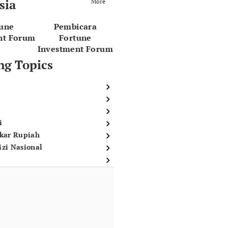
sia
More
tune
Pembicara
nt Forum
Fortune
Investment Forum
ng Topics
i
ukar Rupiah
izi Nasional