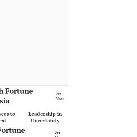
h Fortune
See
sia
More
aces to
Leadership in
est
Uncertainty
Fortune
See