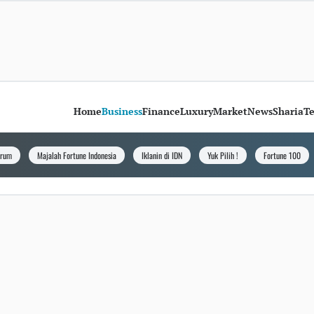
Home
Business
Finance
Luxury
Market
News
Sharia
T
orum
Majalah Fortune Indonesia
Iklanin di IDN
Yuk Pilih !
Fortune 100