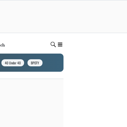
ech
40 Under 40
BPOTY