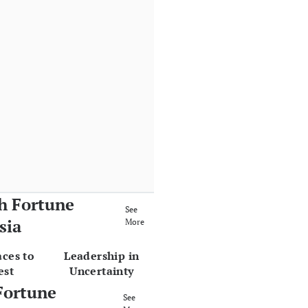
h Fortune
See
sia
More
aces to
Leadership in
est
Uncertainty
Fortune
See