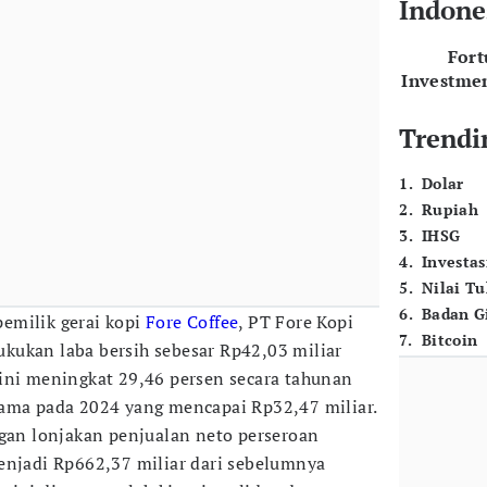
Indone
For
Investme
Trendi
1
.
Dolar
2
.
Rupiah
3
.
IHSG
4
.
Investas
5
.
Nilai T
6
.
Badan G
pemilik gerai kopi
Fore Coffee
, PT Fore Kopi
7
.
Bitcoin
kukan laba bersih sebesar Rp42,03 miliar
ini meningkat 29,46 persen secara tahunan
sama pada 2024 yang mencapai Rp32,47 miliar.
ngan lonjakan penjualan neto perseroan
enjadi Rp662,37 miliar dari sebelumnya