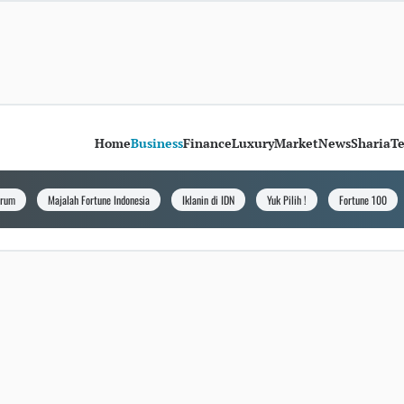
Home
Business
Finance
Luxury
Market
News
Sharia
T
orum
Majalah Fortune Indonesia
Iklanin di IDN
Yuk Pilih !
Fortune 100