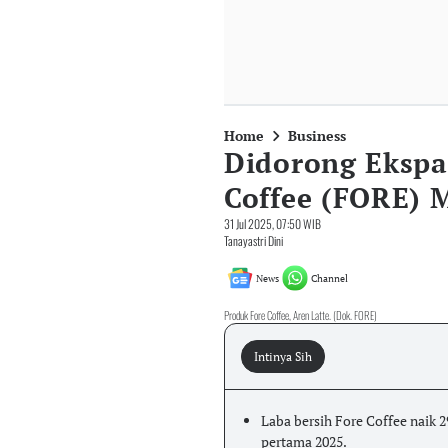
Home
Business
Didorong Ekspan
Coffee (FORE) 
31 Jul 2025, 07:50 WIB
Tanayastri Dini
News
Channel
Produk Fore Coffee, Aren Latte. (Dok. FORE)
Intinya Sih
Laba bersih Fore Coffee naik 
pertama 2025.