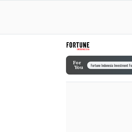
For
Fortune Indonesia Investment F
You