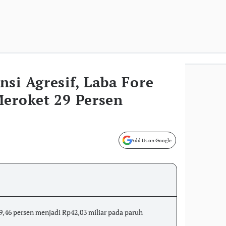
si Agresif, Laba Fore
Meroket 29 Persen
Add Us on Google
29,46 persen menjadi Rp42,03 miliar pada paruh