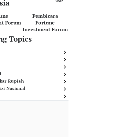
sia
More
tune
Pembicara
nt Forum
Fortune
Investment Forum
ng Topics
i
ukar Rupiah
izi Nasional