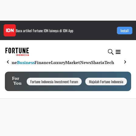
Baca artikel
Fortune IDN
lainnya di IDN App
Install
Home
Business
Finance
Luxury
Market
News
Sharia
Tech
For
Fortune Indonesia Investment Forum
Majalah Fortune Indonesia
I
You