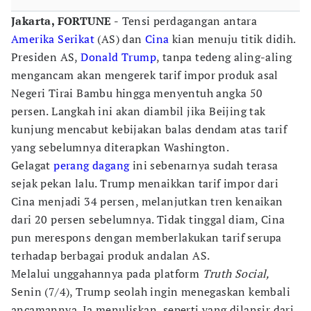
Jakarta, FORTUNE -
Tensi perdagangan antara
Amerika Serikat
(AS) dan
Cina
kian menuju titik didih.
Presiden AS,
Donald Trump
, tanpa tedeng aling-aling
mengancam akan mengerek tarif impor produk asal
Negeri Tirai Bambu hingga menyentuh angka 50
persen. Langkah ini akan diambil jika Beijing tak
kunjung mencabut kebijakan balas dendam atas tarif
yang sebelumnya diterapkan Washington.
Gelagat
perang dagang
ini sebenarnya sudah terasa
sejak pekan lalu. Trump menaikkan tarif impor dari
Cina menjadi 34 persen, melanjutkan tren kenaikan
dari 20 persen sebelumnya. Tidak tinggal diam, Cina
pun merespons dengan memberlakukan tarif serupa
terhadap berbagai produk andalan AS.
Melalui unggahannya pada platform
Truth Social,
Senin (7/4), Trump seolah ingin menegaskan kembali
ancamannya. Ia menuliskan, seperti yang dilansir dari