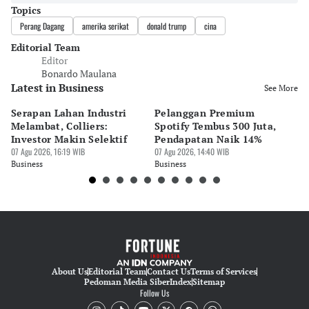
Topics
Perang Dagang
amerika serikat
donald trump
cina
Editorial Team
Editor
Bonardo Maulana
Latest in Business
See More
Serapan Lahan Industri
Pelanggan Premium
Pe
Melambat, Colliers:
Spotify Tembus 300 Juta,
F&
Investor Makin Selektif
Pendapatan Naik 14%
Or
07 Agu 2026, 16:19 WIB
07 Agu 2026, 14:40 WIB
07 
Business
Business
Bu
About Us
Editorial Team
Contact Us
Terms of Services
Pedoman Media Siber
Index
Sitemap
Follow Us