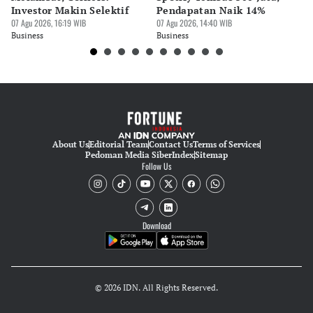
Investor Makin Selektif
Pendapatan Naik 14%
Or
07 Agu 2026, 16:19 WIB
07 Agu 2026, 14:40 WIB
07 
Business
Business
Bu
About Us
Editorial Team
Contact Us
Terms of Services
Pedoman Media Siber
Index
Sitemap
Follow Us
Download
© 2026 IDN. All Rights Reserved.