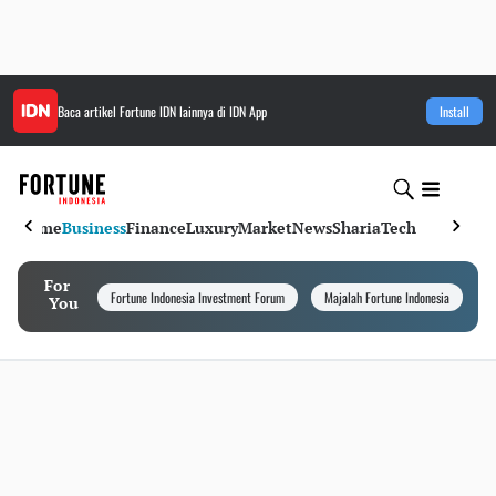
Baca artikel
Fortune IDN
lainnya di IDN App
Install
Home
Business
Finance
Luxury
Market
News
Sharia
Tech
For
Fortune Indonesia Investment Forum
Majalah Fortune Indonesia
I
You