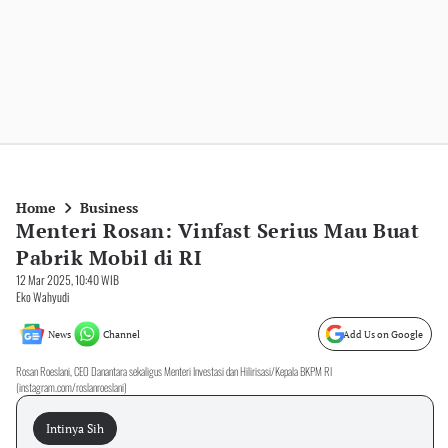
Home
Business
Menteri Rosan: Vinfast Serius Mau Buat
Pabrik Mobil di RI
12 Mar 2025, 10:40 WIB
Eko Wahyudi
News
Channel
Add Us on Google
Rosan Roeslani, CEO Danantara sekaligus Menteri Investasi dan Hilirisasi/Kepala BKPM RI
(instagram.com/roslanroeslani)
Intinya Sih