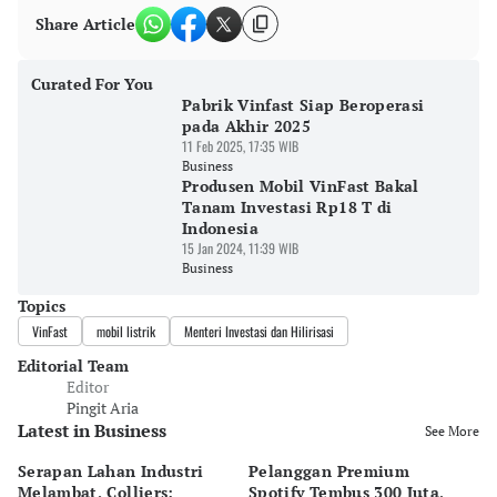
Share Article
Curated For You
Pabrik Vinfast Siap Beroperasi
pada Akhir 2025
11 Feb 2025, 17:35 WIB
Business
Produsen Mobil VinFast Bakal
Tanam Investasi Rp18 T di
Indonesia
15 Jan 2024, 11:39 WIB
Business
Topics
VinFast
mobil listrik
⁠Menteri Investasi dan Hilirisasi
Editorial Team
Editor
Pingit Aria
Latest in Business
See More
Serapan Lahan Industri
Pelanggan Premium
Pe
Melambat, Colliers:
Spotify Tembus 300 Juta,
F&