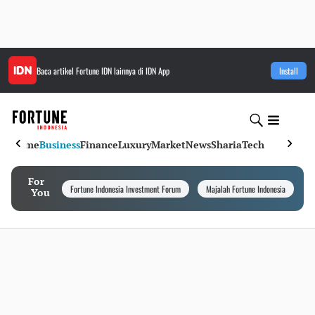
Baca artikel
Fortune IDN
lainnya di IDN App
Install
Home
Business
Finance
Luxury
Market
News
Sharia
Tech
For
Fortune Indonesia Investment Forum
Majalah Fortune Indonesia
I
You