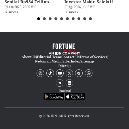
Senilai Rp984 Triliun
Investor Makin Selektif
P
09 Agu 2026, 20:02 WIB
07 Agu 2026, 16:19 WIB
07 
Business
Business
Bu
About Us
Editorial Team
Contact Us
Terms of Services
Pedoman Media Siber
Index
Sitemap
Follow Us
Download
© 2026 IDN. All Rights Reserved.