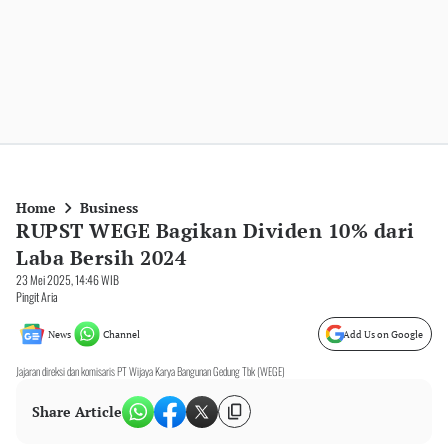
Home
Business
RUPST WEGE Bagikan Dividen 10% dari
Laba Bersih 2024
23 Mei 2025, 14:46 WIB
Pingit Aria
News
Channel
Add Us on Google
Jajaran direksi dan komisaris PT Wijaya Karya Bangunan Gedung Tbk (WEGE)
Share Article