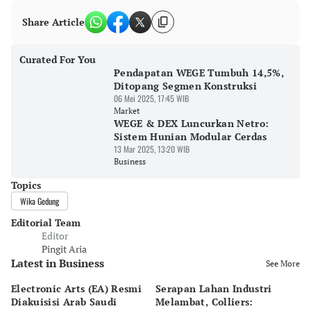
Share Article
Curated For You
Pendapatan WEGE Tumbuh 14,5%,
Ditopang Segmen Konstruksi
06 Mei 2025, 17:45 WIB
Market
WEGE & DEX Luncurkan Netro:
Sistem Hunian Modular Cerdas
13 Mar 2025, 13:20 WIB
Business
Topics
Wika Gedung
Editorial Team
Editor
Pingit Aria
Latest in Business
See More
Electronic Arts (EA) Resmi
Serapan Lahan Industri
P
Diakuisisi Arab Saudi
Melambat, Colliers:
Sp