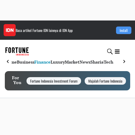
Baca artikel
Fortune IDN
lainnya di IDN App
Install
Home
Business
Finance
Luxury
Market
News
Sharia
Tech
For
Fortune Indonesia Investment Forum
Majalah Fortune Indonesia
I
You