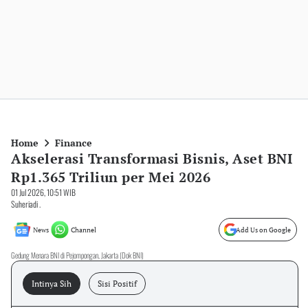
Home
Finance
Akselerasi Transformasi Bisnis, Aset BNI
Rp1.365 Triliun per Mei 2026
01 Jul 2026, 10:51 WIB
Suheriadi .
News
Channel
Add Us on Google
Gedung Menara BNI di Pejompongan, Jakarta (Dok BNI)
Intinya Sih
Sisi Positif