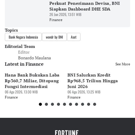
Perkuat Penerimaan Devisa, BNI
Siapkan Dashboard DHE SDA
26 Jun 2026, 13:51 WIB
Finance
Topics
Bank Negara Indonesia
wondr by BNI
Aset
Editorial Team
Editor
Bonardo Maulana
Latest in Finance
See More
Hana Bank Bukukan Laba
BNI Salurkan Kredit
5 
Rp360,7 Miliar, Ditopang
Rp968,5 Triliun Hingga
u
Fungsi Intermediasi
Juni 2026
06 
06 Agu 2026, 13:30 WIB
06 Agu 2026, 13:25 WIB
Fi
Finance
Finance