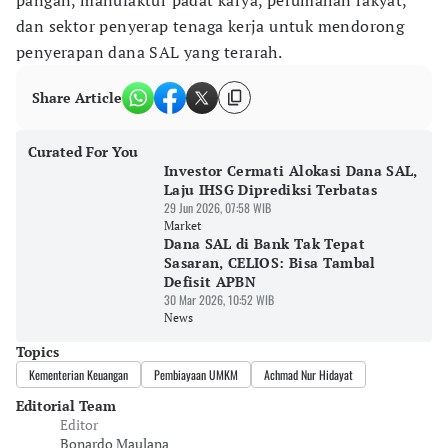
pangan, manufaktur padat karya, perumahan rakyat,
dan sektor penyerap tenaga kerja untuk mendorong
penyerapan dana SAL yang terarah.
Share Article
Curated For You
Investor Cermati Alokasi Dana SAL,
Laju IHSG Diprediksi Terbatas
29 Jun 2026, 07:58 WIB
Market
Dana SAL di Bank Tak Tepat
Sasaran, CELIOS: Bisa Tambal
Defisit APBN
30 Mar 2026, 10:52 WIB
News
Topics
Kementerian Keuangan
Pembiayaan UMKM
Achmad Nur Hidayat
Editorial Team
Editor
Bonardo Maulana