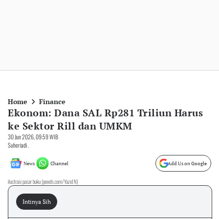
Home
Finance
Ekonom: Dana SAL Rp281 Triliun Harus
ke Sektor Rill dan UMKM
30 Jun 2026, 09:59 WIB
Suheriadi .
News
Channel
Add Us on Google
ilustrasi pasar buku (pexels.com/Yazid N)
Intinya Sih