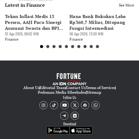
Latest in Finance
See More
Tekan Inflasi Medis 15
Hana Bank Bukukan Laba
BN
Persen, AAJI Pacu Sinergi
Rp360,7 Miliar, Ditopang
Rp
Asuransi Swasta dan BPJS
Fungsi Intermediasi
Ju
Kesehatan
07 Agu 2026, 08:02 WIB
06 Agu 2026, 13:30 WIB
06 
Finance
Finance
Fi
About Us
Editorial Team
Contact Us
Terms of Services
Pedoman Media Siber
Index
Sitemap
Follow Us
Download