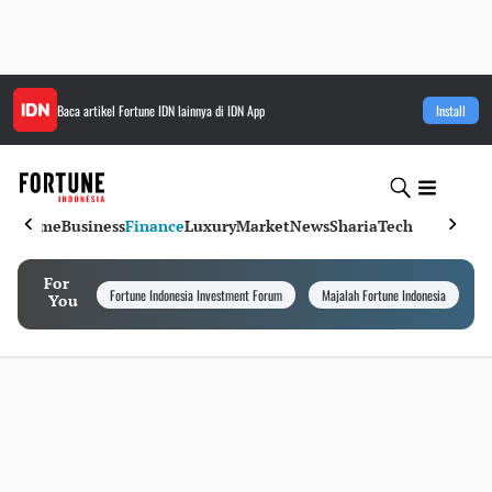
Baca artikel
Fortune IDN
lainnya di IDN App
Install
Home
Business
Finance
Luxury
Market
News
Sharia
Tech
For
Fortune Indonesia Investment Forum
Majalah Fortune Indonesia
I
You