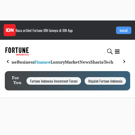
Baca artikel
Fortune IDN
lainnya di IDN App
Install
Home
Business
Finance
Luxury
Market
News
Sharia
Tech
For
Fortune Indonesia Investment Forum
Majalah Fortune Indonesia
I
You