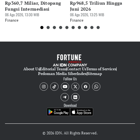
Rp360,7 Miliar, Ditopang
Rp968,5 Triliun Hingga
u
Fungsi Intermediasi
Juni 2026
06 
06 Agu 2026, 13:30 WIB
06 Agu 2026, 13:25 WIB
Fi
Finance
Finance
About Us
Editorial Team
Contact Us
Terms of Services
Pedoman Media Siber
Index
Sitemap
Follow Us
Download
© 2026 IDN. All Rights Reserved.