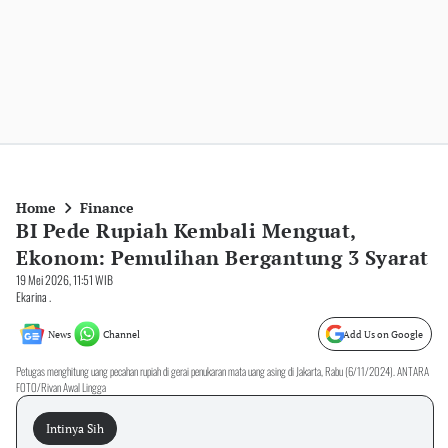
Home
Finance
BI Pede Rupiah Kembali Menguat,
Ekonom: Pemulihan Bergantung 3 Syarat
19 Mei 2026, 11:51 WIB
Ekarina .
News
Channel
Add Us on Google
Petugas menghitung uang pecahan rupiah di gerai penukaran mata uang asing di Jakarta, Rabu (6/11/2024). ANTARA
FOTO/Rivan Awal Lingga
Intinya Sih