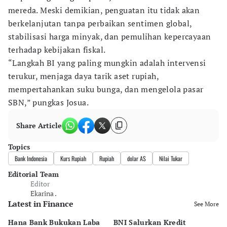
mereda. Meski demikian, penguatan itu tidak akan
berkelanjutan tanpa perbaikan sentimen global,
stabilisasi harga minyak, dan pemulihan kepercayaan
terhadap kebijakan fiskal.
“Langkah BI yang paling mungkin adalah intervensi
terukur, menjaga daya tarik aset rupiah,
mempertahankan suku bunga, dan mengelola pasar
SBN,” pungkas Josua.
Share Article
Topics
Bank Indonesia
Kurs Rupiah
Rupiah
dolar AS
Nilai Tukar
Editorial Team
Editor
Ekarina .
Latest in Finance
See More
Hana Bank Bukukan Laba
BNI Salurkan Kredit
5 