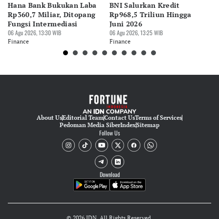
Hana Bank Bukukan Laba
BNI Salurkan Kredit
5 
Rp360,7 Miliar, Ditopang
Rp968,5 Triliun Hingga
u
Fungsi Intermediasi
Juni 2026
06 
06 Agu 2026, 13:30 WIB
06 Agu 2026, 13:25 WIB
Fi
Finance
Finance
About Us
Editorial Team
Contact Us
Terms of Services
Pedoman Media Siber
Index
Sitemap
Follow Us
Download
© 2026 IDN. All Rights Reserved.