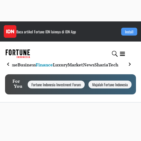
Baca artikel
Fortune IDN
lainnya di IDN App
Install
Home
Business
Finance
Luxury
Market
News
Sharia
Tech
For
Fortune Indonesia Investment Forum
Majalah Fortune Indonesia
I
You