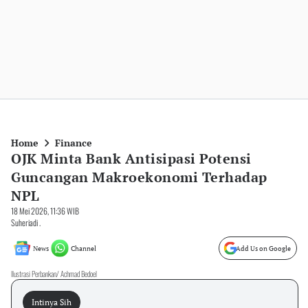
Home
Finance
OJK Minta Bank Antisipasi Potensi
Guncangan Makroekonomi Terhadap
NPL
18 Mei 2026, 11:36 WIB
Suheriadi .
News
Channel
Add Us on Google
Ilustrasi Perbankan/ Achmad Bedoel
Intinya Sih