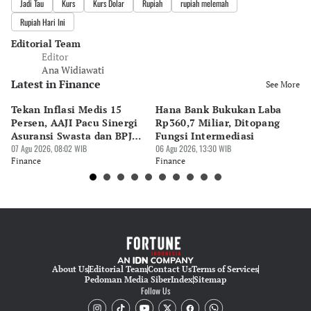
Jadi Tau
Kurs
Kurs Dolar
Rupiah
rupiah melemah
Rupiah Hari Ini
Editorial Team
Editor
Ana Widiawati
Latest in Finance
See More
Tekan Inflasi Medis 15
Hana Bank Bukukan Laba
BN
Persen, AAJI Pacu Sinergi
Rp360,7 Miliar, Ditopang
Rp
Asuransi Swasta dan BPJS
Fungsi Intermediasi
Ju
Kesehatan
07 Agu 2026, 08:02 WIB
06 Agu 2026, 13:30 WIB
06 
Finance
Finance
Fi
About Us
Editorial Team
Contact Us
Terms of Services
Pedoman Media Siber
Index
Sitemap
Follow Us