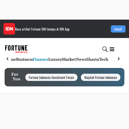
Baca artikel
Fortune IDN
lainnya di IDN App
Install
Home
Business
Finance
Luxury
Market
News
Sharia
Tech
For
Fortune Indonesia Investment Forum
Majalah Fortune Indonesia
I
You